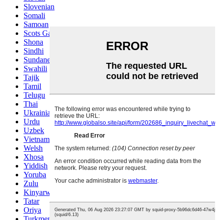
Slovenian
Somali
Samoan
Scots Gaelic
Shona
Sindhi
Sundanese
Swahili
Tajik
Tamil
Telugu
Thai
Ukrainian
Urdu
Uzbek
Vietnamese
Welsh
Xhosa
Yiddish
Yoruba
Zulu
Kinyarwanda
Tatar
Oriya
Turkmen