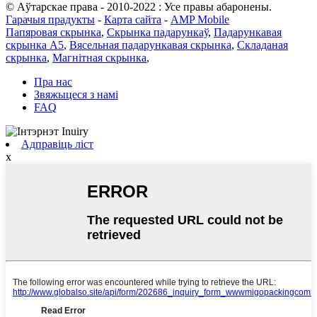
© Аўтарскае права - 2010-2022 : Усе правы абаронены.
Гарачыя прадукты
-
Карта сайта
-
AMP Mobile
Папяровая скрынка
,
Скрынка падарункаў
,
Падарункавая
скрынка А5
,
Вясельная падарункавая скрынка
,
Складаная
скрынка
,
Магнітная скрынка
,
Пра нас
Звяжыцеся з намі
FAQ
Адправіць ліст
x