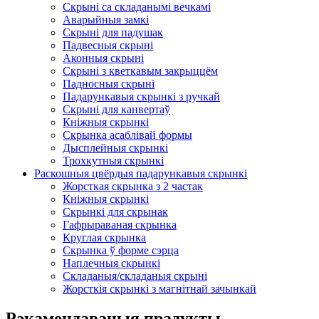
Скрыні са складанымі вечкамі
Аварыйныя замкі
Скрыні для падушак
Падвесныя скрыні
Аконныя скрыні
Скрыні з кветкавым закрыццём
Падносныя скрыні
Падарункавыя скрынкі з ручкай
Скрыні для канвертаў
Кніжныя скрынкі
Скрынка асаблівай формы
Дысплейныя скрынкі
Трохкутныя скрынкі
Раскошныя цвёрдыя падарункавыя скрынкі
Жорсткая скрынка з 2 частак
Кніжныя скрынкі
Скрынкі для скрынак
Гафрыраваная скрынка
Круглая скрынка
Скрынка ў форме сэрца
Наплечныя скрынкі
Складаныя/складаныя скрыні
Жорсткія скрынкі з магнітнай зачынкай
Рэкамендаваныя прадукты