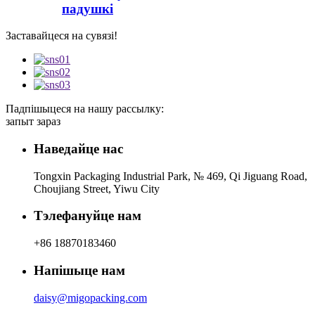
падушкі
Заставайцеся на сувязі!
Падпішыцеся на нашу рассылку:
запыт зараз
Наведайце нас
Tongxin Packaging Industrial Park, № 469, Qi Jiguang Road,
Choujiang Street, Yiwu City
Тэлефануйце нам
+86 18870183460
Напішыце нам
daisy@migopacking.com