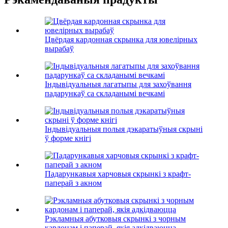
Цвёрдая кардонная скрынка для ювелірных
вырабаў
Індывідуальныя лагатыпы для захоўвання
падарункаў са складанымі вечкамі
Індывідуальныя полыя дэкаратыўныя скрыні
ў форме кнігі
Падарункавыя харчовыя скрынкі з крафт-
паперай з акном
Рэкламныя абутковыя скрынкі з чорным
кардонам і паперай, якія адкідваюцца