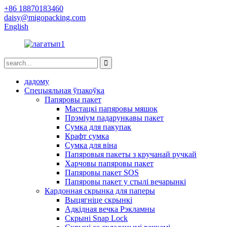
+86 18870183460
daisy@migopacking.com
English
дадому
Спецыяльная ўпакоўка
Папяровы пакет
Мастацкі папяровы мяшок
Прэміум падарункавы пакет
Сумка для пакупак
Крафт сумка
Сумка для віна
Папяровыя пакеты з кручанай ручкай
Харчовы папяровы пакет
Папяровы пакет SOS
Папяровы пакет у стылі вечарынкі
Кардонная скрынка для паперы
Выцягніце скрынкі
Адкідная вечка Рэкламны
Скрыні Snap Lock