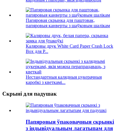
Папяровая скрынка для паштовак,
папяровыя канверты з шаўковым шалікам
Каляровы друк White Card Paper Crash Lock
Box для P...
Нестандартныя калядныя цукерачныя
каробкі з кветкамі...
Скрыні для падушак
Папяровыя ўпаковачныя скрынкі
з індывідуальным лагатыпам для