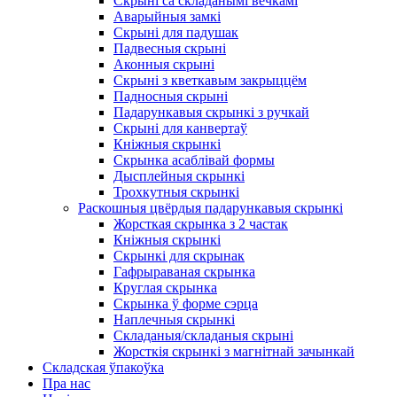
Скрыні са складанымі вечкамі
Аварыйныя замкі
Скрыні для падушак
Падвесныя скрыні
Аконныя скрыні
Скрыні з кветкавым закрыццём
Падносныя скрыні
Падарункавыя скрынкі з ручкай
Скрыні для канвертаў
Кніжныя скрынкі
Скрынка асаблівай формы
Дысплейныя скрынкі
Трохкутныя скрынкі
Раскошныя цвёрдыя падарункавыя скрынкі
Жорсткая скрынка з 2 частак
Кніжныя скрынкі
Скрынкі для скрынак
Гафрыраваная скрынка
Круглая скрынка
Скрынка ў форме сэрца
Наплечныя скрынкі
Складаныя/складаныя скрыні
Жорсткія скрынкі з магнітнай зачынкай
Складская ўпакоўка
Пра нас