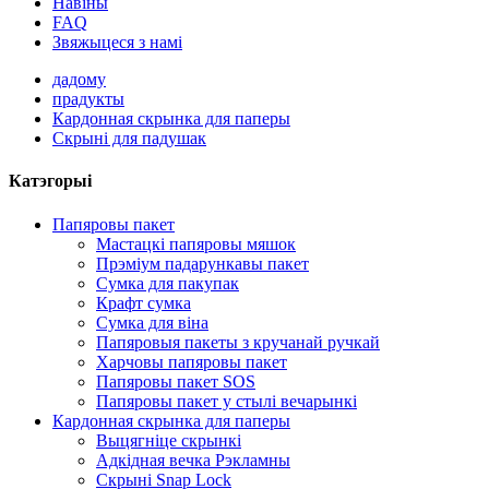
Навіны
FAQ
Звяжыцеся з намі
дадому
прадукты
Кардонная скрынка для паперы
Скрыні для падушак
Катэгорыі
Папяровы пакет
Мастацкі папяровы мяшок
Прэміум падарункавы пакет
Сумка для пакупак
Крафт сумка
Сумка для віна
Папяровыя пакеты з кручанай ручкай
Харчовы папяровы пакет
Папяровы пакет SOS
Папяровы пакет у стылі вечарынкі
Кардонная скрынка для паперы
Выцягніце скрынкі
Адкідная вечка Рэкламны
Скрыні Snap Lock