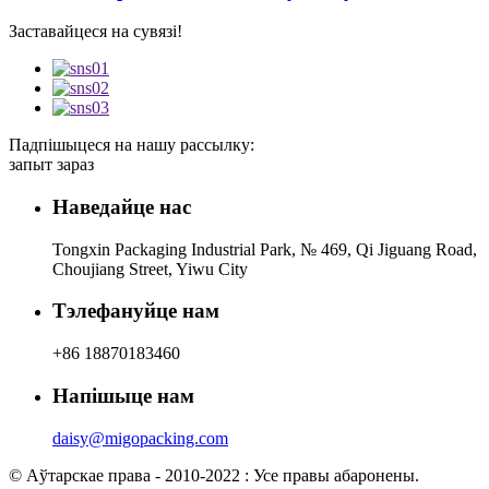
Заставайцеся на сувязі!
Падпішыцеся на нашу рассылку:
запыт зараз
Наведайце нас
Tongxin Packaging Industrial Park, № 469, Qi Jiguang Road,
Choujiang Street, Yiwu City
Тэлефануйце нам
+86 18870183460
Напішыце нам
daisy@migopacking.com
© Аўтарскае права - 2010-2022 : Усе правы абаронены.