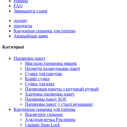
Навіны
FAQ
Звяжыцеся з намі
дадому
прадукты
Кардонная скрынка для паперы
Аварыйныя замкі
Катэгорыі
Папяровы пакет
Мастацкі папяровы мяшок
Прэміум падарункавы пакет
Сумка для пакупак
Крафт сумка
Сумка для віна
Папяровыя пакеты з кручанай ручкай
Харчовы папяровы пакет
Папяровы пакет SOS
Папяровы пакет у стылі вечарынкі
Кардонная скрынка для паперы
Выцягніце скрынкі
Адкідная вечка Рэкламны
Скрыні Snap Lock