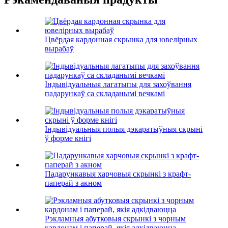
Цвёрдая кардонная скрынка для ювелірных
вырабаў
Індывідуальныя лагатыпы для захоўвання
падарункаў са складанымі вечкамі
Індывідуальныя полыя дэкаратыўныя скрыні
ў форме кнігі
Падарункавыя харчовыя скрынкі з крафт-
паперай з акном
Рэкламныя абутковыя скрынкі з чорным
кардонам і паперай, якія адкідваюцца