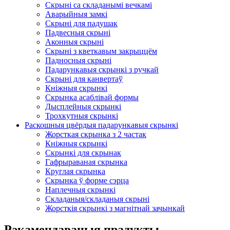
Скрыні са складанымі вечкамі
Аварыйныя замкі
Скрыні для падушак
Падвесныя скрыні
Аконныя скрыні
Скрыні з кветкавым закрыццём
Падносныя скрыні
Падарункавыя скрынкі з ручкай
Скрыні для канвертаў
Кніжныя скрынкі
Скрынка асаблівай формы
Дысплейныя скрынкі
Трохкутныя скрынкі
Раскошныя цвёрдыя падарункавыя скрынкі
Жорсткая скрынка з 2 частак
Кніжныя скрынкі
Скрынкі для скрынак
Гафрыраваная скрынка
Круглая скрынка
Скрынка ў форме сэрца
Наплечныя скрынкі
Складаныя/складаныя скрыні
Жорсткія скрынкі з магнітнай зачынкай
Рэкамендаваныя прадукты