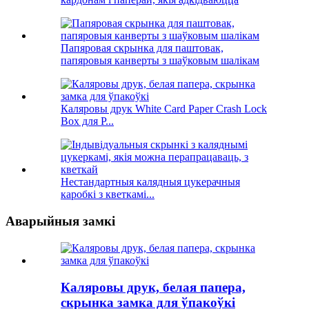
Папяровая скрынка для паштовак,
папяровыя канверты з шаўковым шалікам
Каляровы друк White Card Paper Crash Lock
Box для P...
Нестандартныя калядныя цукерачныя
каробкі з кветкамі...
Аварыйныя замкі
Каляровы друк, белая папера,
скрынка замка для ўпакоўкі