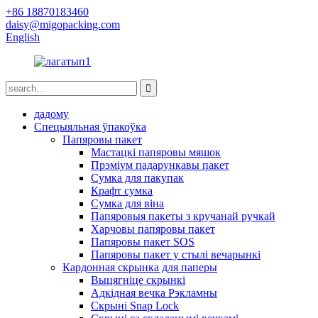
+86 18870183460
daisy@migopacking.com
English
дадому
Спецыяльная ўпакоўка
Папяровы пакет
Мастацкі папяровы мяшок
Прэміум падарункавы пакет
Сумка для пакупак
Крафт сумка
Сумка для віна
Папяровыя пакеты з кручанай ручкай
Харчовы папяровы пакет
Папяровы пакет SOS
Папяровы пакет у стылі вечарынкі
Кардонная скрынка для паперы
Выцягніце скрынкі
Адкідная вечка Рэкламны
Скрыні Snap Lock