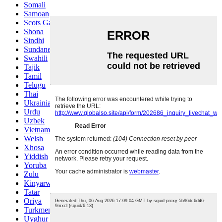
Somali
Samoan
Scots Gaelic
Shona
Sindhi
Sundanese
Swahili
Tajik
Tamil
Telugu
Thai
Ukrainian
Urdu
Uzbek
Vietnamese
Welsh
Xhosa
Yiddish
Yoruba
Zulu
Kinyarwanda
Tatar
Oriya
Turkmen
Uyghur