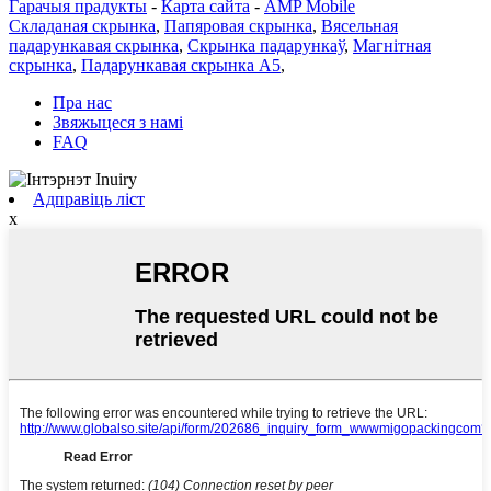
Гарачыя прадукты
-
Карта сайта
-
AMP Mobile
Складаная скрынка
,
Папяровая скрынка
,
Вясельная
падарункавая скрынка
,
Скрынка падарункаў
,
Магнітная
скрынка
,
Падарункавая скрынка А5
,
Пра нас
Звяжыцеся з намі
FAQ
Адправіць ліст
x