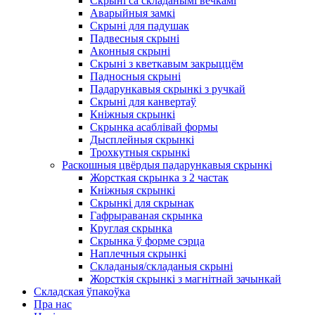
Скрыні са складанымі вечкамі
Аварыйныя замкі
Скрыні для падушак
Падвесныя скрыні
Аконныя скрыні
Скрыні з кветкавым закрыццём
Падносныя скрыні
Падарункавыя скрынкі з ручкай
Скрыні для канвертаў
Кніжныя скрынкі
Скрынка асаблівай формы
Дысплейныя скрынкі
Трохкутныя скрынкі
Раскошныя цвёрдыя падарункавыя скрынкі
Жорсткая скрынка з 2 частак
Кніжныя скрынкі
Скрынкі для скрынак
Гафрыраваная скрынка
Круглая скрынка
Скрынка ў форме сэрца
Наплечныя скрынкі
Складаныя/складаныя скрыні
Жорсткія скрынкі з магнітнай зачынкай
Складская ўпакоўка
Пра нас