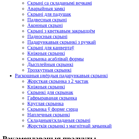
Скрыні са складанымі вечкамі
Аварыйныя замкі
Скрыні для падушак
Падвесныя скрыні
Аконныя скрыні
Скрыні з кветкавым закрыццём
Падносныя скрыні
Падарункавыя скрынкі з ручкай
Скрыні для канвертаў
Кніжныя скрынкі
Скрынка асаблівай формы
Дысплейныя скрынкі
Трохкутныя скрынкі
Раскошныя цвёрдыя падарункавыя скрынкі
Жорсткая скрынка з 2 частак
Кніжныя скрынкі
Скрынкі для скрынак
Гафрыраваная скрынка
Круглая скрынка
Скрынка ў форме сэрца
Наплечныя скрынкі
Складаныя/складаныя скрыні
Жорсткія скрынкі з магнітнай зачынкай
Рэкамендаваныя прадукты