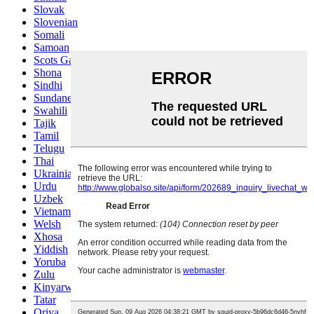
Slovak
Slovenian
Somali
Samoan
Scots Gaelic
Shona
Sindhi
Sundanese
Swahili
Tajik
Tamil
Telugu
Thai
Ukrainian
Urdu
Uzbek
Vietnamese
Welsh
Xhosa
Yiddish
Yoruba
Zulu
Kinyarwanda
Tatar
Oriya