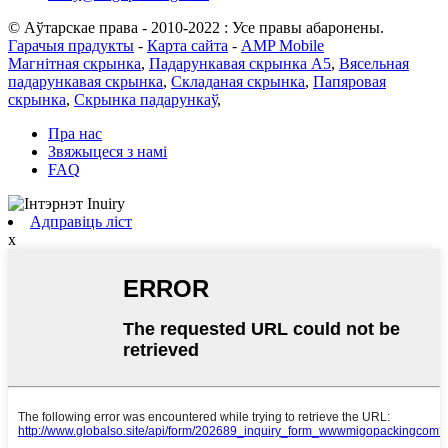
© Аўтарскае права - 2010-2022 : Усе правы абаронены.
Гарачыя прадукты
-
Карта сайта
-
AMP Mobile
Магнітная скрынка
,
Падарункавая скрынка А5
,
Вясельная
падарункавая скрынка
,
Складаная скрынка
,
Папяровая
скрынка
,
Скрынка падарункаў
,
Пра нас
Звяжыцеся з намі
FAQ
Адправіць ліст
x