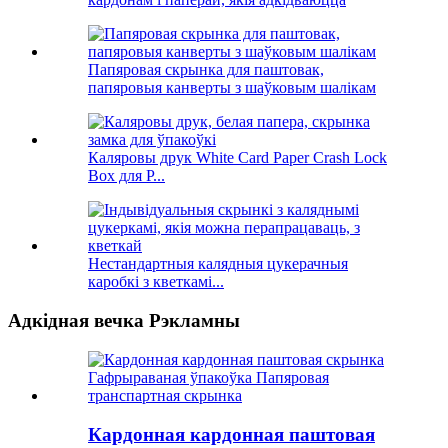
Папяровая скрынка для паштовак,
папяровыя канверты з шаўковым шалікам
Каляровы друк White Card Paper Crash Lock
Box для P...
Нестандартныя калядныя цукерачныя
каробкі з кветкамі...
Адкідная вечка Рэкламны
Кардонная кардонная паштовая