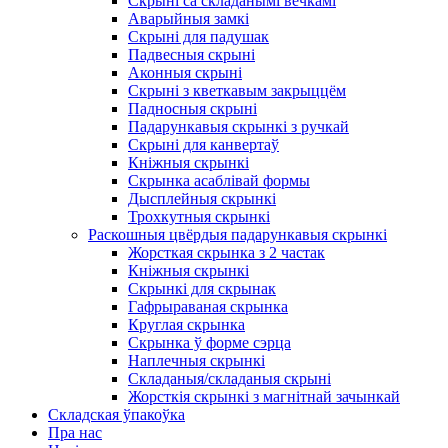
Скрыні са складанымі вечкамі
Аварыйныя замкі
Скрыні для падушак
Падвесныя скрыні
Аконныя скрыні
Скрыні з кветкавым закрыццём
Падносныя скрыні
Падарункавыя скрынкі з ручкай
Скрыні для канвертаў
Кніжныя скрынкі
Скрынка асаблівай формы
Дысплейныя скрынкі
Трохкутныя скрынкі
Раскошныя цвёрдыя падарункавыя скрынкі
Жорсткая скрынка з 2 частак
Кніжныя скрынкі
Скрынкі для скрынак
Гафрыраваная скрынка
Круглая скрынка
Скрынка ў форме сэрца
Наплечныя скрынкі
Складаныя/складаныя скрыні
Жорсткія скрынкі з магнітнай зачынкай
Складская ўпакоўка
Пра нас