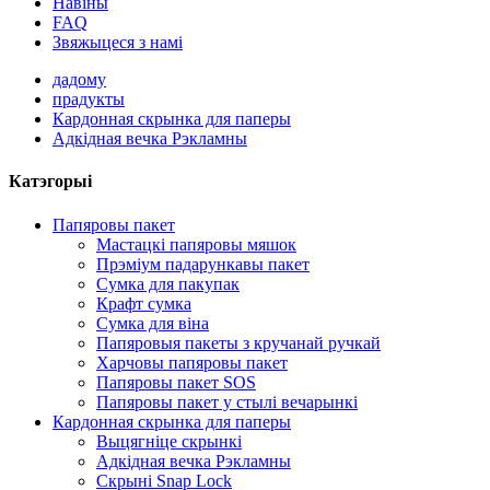
Навіны
FAQ
Звяжыцеся з намі
дадому
прадукты
Кардонная скрынка для паперы
Адкідная вечка Рэкламны
Катэгорыі
Папяровы пакет
Мастацкі папяровы мяшок
Прэміум падарункавы пакет
Сумка для пакупак
Крафт сумка
Сумка для віна
Папяровыя пакеты з кручанай ручкай
Харчовы папяровы пакет
Папяровы пакет SOS
Папяровы пакет у стылі вечарынкі
Кардонная скрынка для паперы
Выцягніце скрынкі
Адкідная вечка Рэкламны
Скрыні Snap Lock