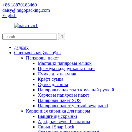
+86 18870183460
daisy@migopacking.com
English
дадому
Спецыяльная ўпакоўка
Папяровы пакет
Мастацкі папяровы мяшок
Прэміум падарункавы пакет
Сумка для пакупак
Крафт сумка
Сумка для віна
Папяровыя пакеты з кручанай ручкай
Харчовы папяровы пакет
Папяровы пакет SOS
Папяровы пакет у стылі вечарынкі
Кардонная скрынка для паперы
Выцягніце скрынкі
Адкідная вечка Рэкламны
Скрыні Snap Lock