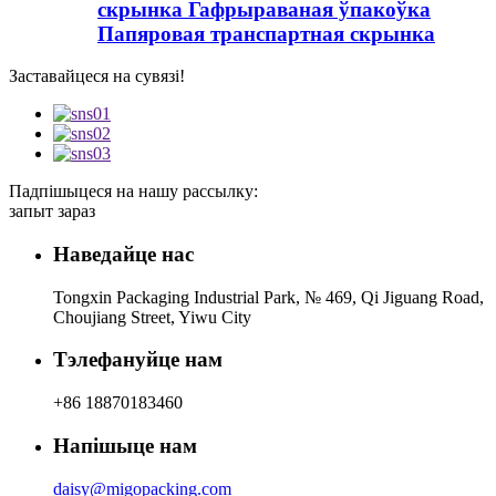
скрынка Гафрыраваная ўпакоўка
Папяровая транспартная скрынка
Заставайцеся на сувязі!
Падпішыцеся на нашу рассылку:
запыт зараз
Наведайце нас
Tongxin Packaging Industrial Park, № 469, Qi Jiguang Road,
Choujiang Street, Yiwu City
Тэлефануйце нам
+86 18870183460
Напішыце нам
daisy@migopacking.com