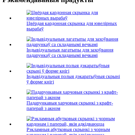
Цвёрдая кардонная скрынка для ювелірных
вырабаў
Індывідуальныя лагатыпы для захоўвання
падарункаў са складанымі вечкамі
Індывідуальныя полыя дэкаратыўныя скрыні
ў форме кнігі
Падарункавыя харчовыя скрынкі з крафт-
паперай з акном
Рэкламныя абутковыя скрынкі з чорным
кардонам і паперай, якія адкідваюцца