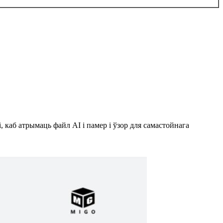
 каб атрымаць файл AI і памер і ўзор для самастойнага