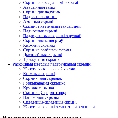
Скрыні са складанымі вечкамі
Аварыйныя замкі
Скрыні для падушак
Падвесныя скрыні
Аконныя скрыні
Скрыні з кветкавым закрыццём
Падносныя скрыні
Падарункавыя скрынкі з ручкай
Скрыні для канвертаў
Кніжныя скрынкі
Скрынка асаблівай формы
Дысплейныя скрынкі
Трохкутныя скрынкі
Раскошныя цвёрдыя падарункавыя скрынкі
Жорсткая скрынка з 2 частак
Кніжныя скрынкі
Скрынкі для скрынак
Гафрыраваная скрынка
Круглая скрынка
Скрынка ў форме сэрца
Наплечныя скрынкі
Складаныя/складаныя скрыні
Жорсткія скрынкі з магнітнай зачынкай
Рэкамендаваныя прадукты