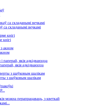
ў
ў са складанымі вечкамі
 кнігі
 акном
паперай, якія адкідваюцца
рты з шаўковым шалікам
...
амі...