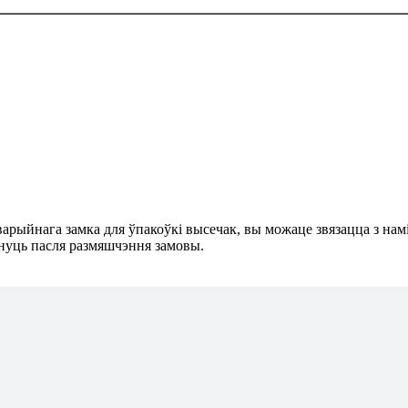
рыйнага замка для ўпакоўкі высечак, вы можаце звязацца з намі,
рнуць пасля размяшчэння замовы.