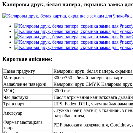
Каляровы друк, белая папера, скрынка замка для
Кароткае апісанне:
Назва прадукту
Каляровы друк, белая папера, скрынка 
Матэрыял
300 г/350 г белай паперы для карт
Аздабленне паверхні
Каляровы друк CMYK Каляровы друк Pan
MOQ
3000 шт
Час дастаўкі
Пасля атрымання канчатковага дызайну
Транспарт
UPS, Fedex, DHL, чыгункай/морам/пав
Стужка і бант, магніт, з тканінай, з 
Аксэсуар
патрабаваннем,
Фармат мастацкага
PDF высокага раздзялення, Coreldraw, A
твора