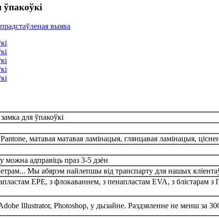
 ўпакоўкі
замка для ўпакоўкі
tone, матавая матавая ламінацыя, глянцавая ламінацыя, ціснен
 можна адправіць праз 3-5 дзён
етрам... Мы абярэм найлепшы від транспарту для нашых кліента
пенапластам EPE, з флокаваннем, з пенапластам EVA, з блістарам
dobe Illustrator, Photoshop, у дызайне. Раздзяленне не менш за 30