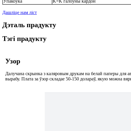
Ўпакоўка
K=K галоўны кардон
Дашліце нам ліст
Дэталь прадукту
Тэгі прадукту
Узор
Далучана скрынка з каляровым друкам на белай паперы для ава
вырабу. Плата за ўзор складае 50-150 долараў, якую можна вя