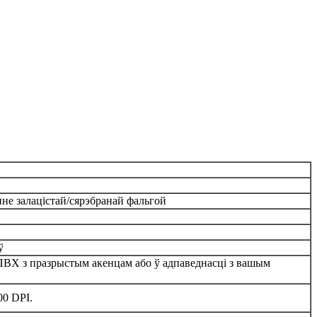
не залацістай/сярэбранай фальгой
ў
 з ПВХ з празрыстым акенцам або ў адпаведнасці з вашым
00 DPI.