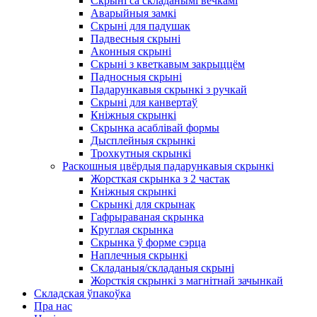
Скрыні са складанымі вечкамі
Аварыйныя замкі
Скрыні для падушак
Падвесныя скрыні
Аконныя скрыні
Скрыні з кветкавым закрыццём
Падносныя скрыні
Падарункавыя скрынкі з ручкай
Скрыні для канвертаў
Кніжныя скрынкі
Скрынка асаблівай формы
Дысплейныя скрынкі
Трохкутныя скрынкі
Раскошныя цвёрдыя падарункавыя скрынкі
Жорсткая скрынка з 2 частак
Кніжныя скрынкі
Скрынкі для скрынак
Гафрыраваная скрынка
Круглая скрынка
Скрынка ў форме сэрца
Наплечныя скрынкі
Складаныя/складаныя скрыні
Жорсткія скрынкі з магнітнай зачынкай
Складская ўпакоўка
Пра нас