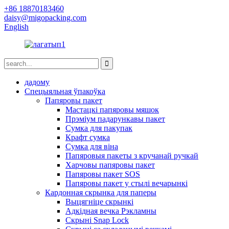
+86 18870183460
daisy@migopacking.com
English
дадому
Спецыяльная ўпакоўка
Папяровы пакет
Мастацкі папяровы мяшок
Прэміум падарункавы пакет
Сумка для пакупак
Крафт сумка
Сумка для віна
Папяровыя пакеты з кручанай ручкай
Харчовы папяровы пакет
Папяровы пакет SOS
Папяровы пакет у стылі вечарынкі
Кардонная скрынка для паперы
Выцягніце скрынкі
Адкідная вечка Рэкламны
Скрыні Snap Lock