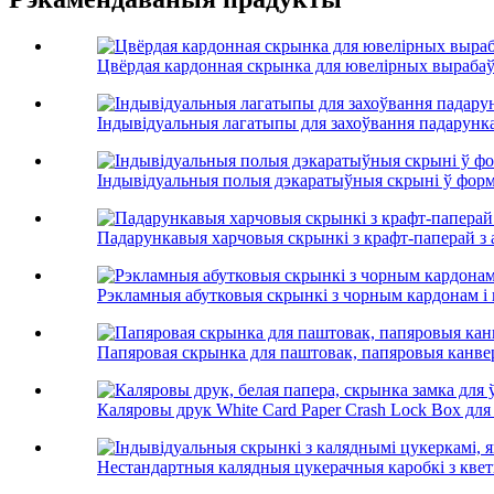
Цвёрдая кардонная скрынка для ювелірных выраба
Індывідуальныя лагатыпы для захоўвання падарунка
Індывідуальныя полыя дэкаратыўныя скрыні ў форме
Падарункавыя харчовыя скрынкі з крафт-паперай з
Рэкламныя абутковыя скрынкі з чорным кардонам і 
Папяровая скрынка для паштовак, папяровыя канве
Каляровы друк White Card Paper Crash Lock Box для P
Нестандартныя калядныя цукерачныя каробкі з кветк