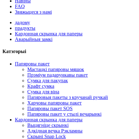
Навіны
FAQ
Звяжыцеся з намі
дадому
прадукты
Кардонная скрынка для паперы
Аварыйныя замкі
Катэгорыі
Папяровы пакет
Мастацкі папяровы мяшок
Прэміум падарункавы пакет
Сумка для пакупак
Крафт сумка
Сумка для віна
Папяровыя пакеты з кручанай ручкай
Харчовы папяровы пакет
Папяровы пакет SOS
Папяровы пакет у стылі вечарынкі
Кардонная скрынка для паперы
Выцягніце скрынкі
Адкідная вечка Рэкламны
Скрыні Snap Lock