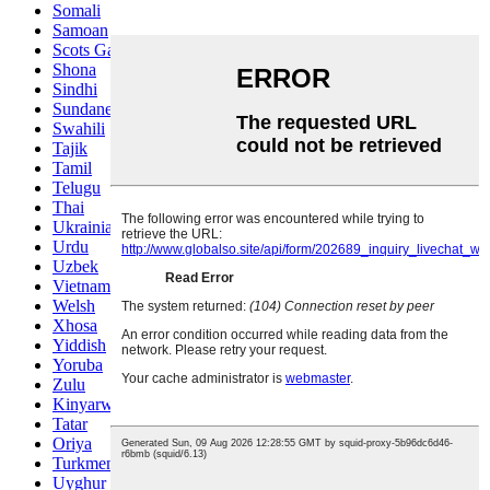
Somali
Samoan
Scots Gaelic
Shona
Sindhi
Sundanese
Swahili
Tajik
Tamil
Telugu
Thai
Ukrainian
Urdu
Uzbek
Vietnamese
Welsh
Xhosa
Yiddish
Yoruba
Zulu
Kinyarwanda
Tatar
Oriya
Turkmen
Uyghur