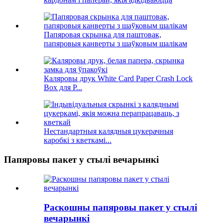
Папяровая скрынка для паштовак,
папяровыя канверты з шаўковым шалікам
Каляровы друк White Card Paper Crash Lock
Box для P...
Нестандартныя калядныя цукерачныя
каробкі з кветкамі...
Папяровы пакет у стылі вечарынкі
Раскошны папяровы пакет у стылі
вечарынкі