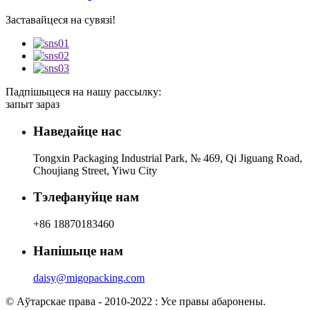
Заставайцеся на сувязі!
Падпішыцеся на нашу рассылку:
запыт зараз
Наведайце нас
Tongxin Packaging Industrial Park, № 469, Qi Jiguang Road,
Choujiang Street, Yiwu City
Тэлефануйце нам
+86 18870183460
Напішыце нам
daisy@migopacking.com
© Аўтарскае права - 2010-2022 : Усе правы абаронены.