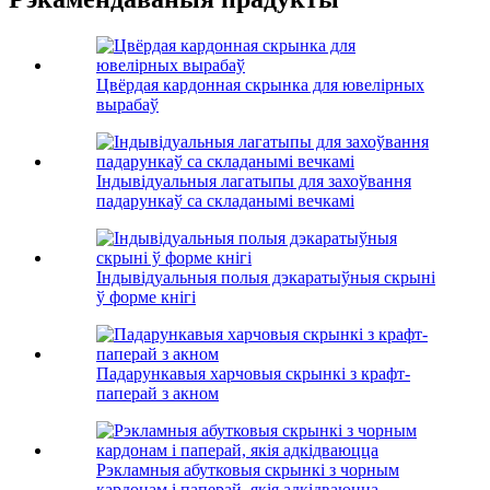
Цвёрдая кардонная скрынка для ювелірных
вырабаў
Індывідуальныя лагатыпы для захоўвання
падарункаў са складанымі вечкамі
Індывідуальныя полыя дэкаратыўныя скрыні
ў форме кнігі
Падарункавыя харчовыя скрынкі з крафт-
паперай з акном
Рэкламныя абутковыя скрынкі з чорным
кардонам і паперай, якія адкідваюцца