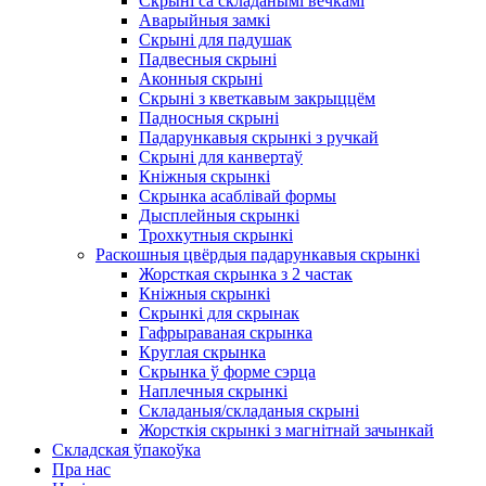
Скрыні са складанымі вечкамі
Аварыйныя замкі
Скрыні для падушак
Падвесныя скрыні
Аконныя скрыні
Скрыні з кветкавым закрыццём
Падносныя скрыні
Падарункавыя скрынкі з ручкай
Скрыні для канвертаў
Кніжныя скрынкі
Скрынка асаблівай формы
Дысплейныя скрынкі
Трохкутныя скрынкі
Раскошныя цвёрдыя падарункавыя скрынкі
Жорсткая скрынка з 2 частак
Кніжныя скрынкі
Скрынкі для скрынак
Гафрыраваная скрынка
Круглая скрынка
Скрынка ў форме сэрца
Наплечныя скрынкі
Складаныя/складаныя скрыні
Жорсткія скрынкі з магнітнай зачынкай
Складская ўпакоўка
Пра нас