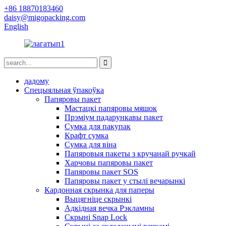
+86 18870183460
daisy@migopacking.com
English
дадому
Спецыяльная ўпакоўка
Папяровы пакет
Мастацкі папяровы мяшок
Прэміум падарункавы пакет
Сумка для пакупак
Крафт сумка
Сумка для віна
Папяровыя пакеты з кручанай ручкай
Харчовы папяровы пакет
Папяровы пакет SOS
Папяровы пакет у стылі вечарынкі
Кардонная скрынка для паперы
Выцягніце скрынкі
Адкідная вечка Рэкламны
Скрыні Snap Lock