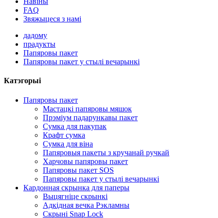
Навіны
FAQ
Звяжыцеся з намі
дадому
прадукты
Папяровы пакет
Папяровы пакет у стылі вечарынкі
Катэгорыі
Папяровы пакет
Мастацкі папяровы мяшок
Прэміум падарункавы пакет
Сумка для пакупак
Крафт сумка
Сумка для віна
Папяровыя пакеты з кручанай ручкай
Харчовы папяровы пакет
Папяровы пакет SOS
Папяровы пакет у стылі вечарынкі
Кардонная скрынка для паперы
Выцягніце скрынкі
Адкідная вечка Рэкламны
Скрыні Snap Lock