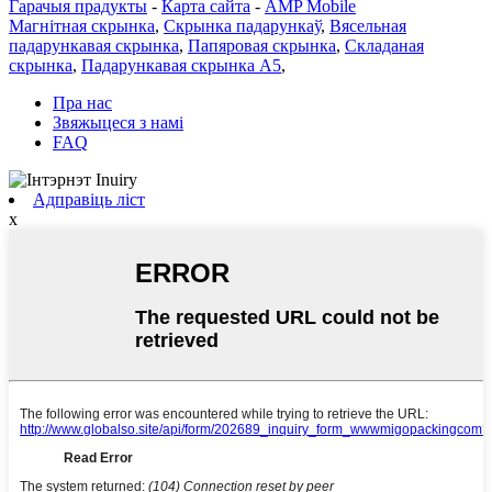
Гарачыя прадукты
-
Карта сайта
-
AMP Mobile
Магнітная скрынка
,
Скрынка падарункаў
,
Вясельная
падарункавая скрынка
,
Папяровая скрынка
,
Складаная
скрынка
,
Падарункавая скрынка А5
,
Пра нас
Звяжыцеся з намі
FAQ
Адправіць ліст
x