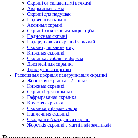
Скрыні са складанымі вечкамі
Аварыйныя замкі
Скрыні для падушак
Падвесныя скрыні
Аконныя скрыні
Скрыні з кветкавым закрыццём
Падносныя скрыні
Падарункавыя скрынкі з ручкай
Скрыні для канвертаў
Кніжныя скрынкі
Скрынка асаблівай формы
Дысплейныя скрынкі
Трохкутныя скрынкі
Раскошныя цвёрдыя падарункавыя скрынкі
Жорсткая скрынка з 2 частак
Кніжныя скрынкі
Скрынкі для скрынак
Гафрыраваная скрынка
Круглая скрынка
Скрынка ў форме сэрца
Наплечныя скрынкі
Складаныя/складаныя скрыні
Жорсткія скрынкі з магнітнай зачынкай
Рэкамендаваныя прадукты