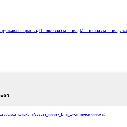
дарункавая скрынка
,
Папяровая скрынка
,
Магнітная скрынка
,
Скл