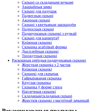
Скрыні са складанымі вечкамі
Аварыйныя замкі
Скрыні для падушак
Падвесныя скрыні
Аконныя скрыні
Скрыні з кветкавым закрыццём
Падносныя скрыні
Падарункавыя скрынкі з ручкай
Скрыні для канвертаў
Кніжныя скрынкі
Скрынка асаблівай формы
Дысплейныя скрынкі
Трохкутныя скрынкі
Раскошныя цвёрдыя падарункавыя скрынкі
Жорсткая скрынка з 2 частак
Кніжныя скрынкі
Скрынкі для скрынак
Гафрыраваная скрынка
Круглая скрынка
Скрынка ў форме сэрца
Наплечныя скрынкі
Складаныя/складаныя скрыні
Жорсткія скрынкі з магнітнай зачынкай
Рэкамендаваныя прадукты