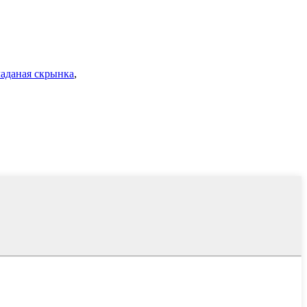
аданая скрынка
,