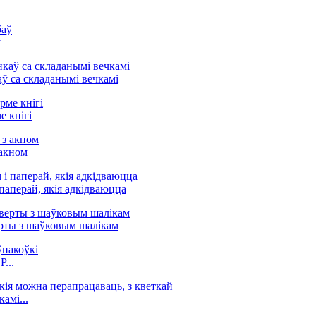
ў
ў са складанымі вечкамі
 кнігі
 акном
паперай, якія адкідваюцца
рты з шаўковым шалікам
...
амі...