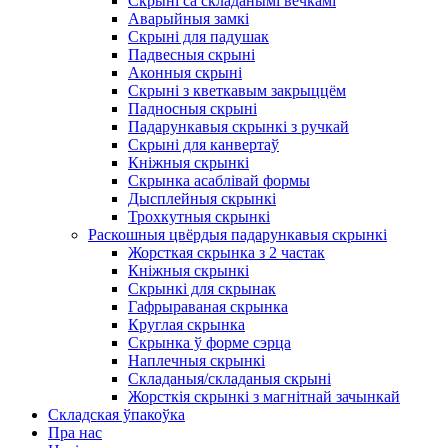
Скрыні са складанымі вечкамі
Аварыйныя замкі
Скрыні для падушак
Падвесныя скрыні
Аконныя скрыні
Скрыні з кветкавым закрыццём
Падносныя скрыні
Падарункавыя скрынкі з ручкай
Скрыні для канвертаў
Кніжныя скрынкі
Скрынка асаблівай формы
Дысплейныя скрынкі
Трохкутныя скрынкі
Раскошныя цвёрдыя падарункавыя скрынкі
Жорсткая скрынка з 2 частак
Кніжныя скрынкі
Скрынкі для скрынак
Гафрыраваная скрынка
Круглая скрынка
Скрынка ў форме сэрца
Наплечныя скрынкі
Складаныя/складаныя скрыні
Жорсткія скрынкі з магнітнай зачынкай
Складская ўпакоўка
Пра нас