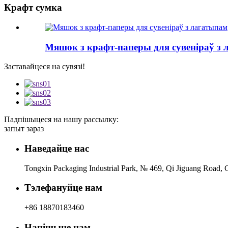
Крафт сумка
Мяшок з крафт-паперы для сувеніраў з
Заставайцеся на сувязі!
Падпішыцеся на нашу рассылку:
запыт зараз
Наведайце нас
Tongxin Packaging Industrial Park, № 469, Qi Jiguang Road, C
Тэлефануйце нам
+86 18870183460
Напішыце нам