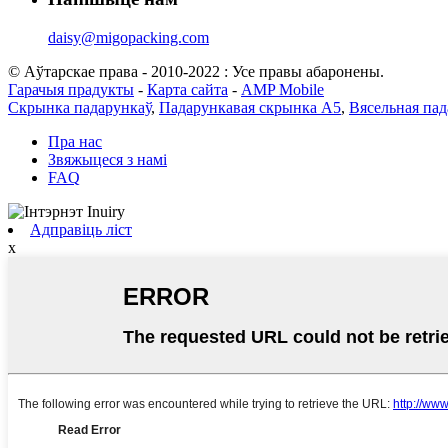
daisy@migopacking.com
© Аўтарскае права - 2010-2022 : Усе правы абаронены.
Гарачыя прадукты
-
Карта сайта
-
AMP Mobile
Скрынка падарункаў
,
Падарункавая скрынка А5
,
Вясельная па
Пра нас
Звяжыцеся з намі
FAQ
Адправіць ліст
x