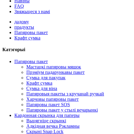
Навіны
FAQ
Звяжыцеся з намі
дадому
прадукты
Папяровы пакет
Крафт сумка
Катэгорыі
Папяровы пакет
Мастацкі папяровы мяшок
Прэміум падарункавы пакет
Сумка для пакупак
Крафт сумка
Сумка для віна
Папяровыя пакеты з кручанай ручкай
Харчовы папяровы пакет
Папяровы пакет SOS
Папяровы пакет у стылі вечарынкі
Кардонная скрынка для паперы
Выцягніце скрынкі
Адкідная вечка Рэкламны
Скрыні Snap Lock