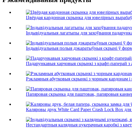
Цвёрдая кардонная скрынка для ювелірных выраба
Індывідуальныя лагатыпы для захоўвання падарунка
Індывідуальныя полыя дэкаратыўныя скрыні ў форме
Падарункавыя харчовыя скрынкі з крафт-паперай з
Рэкламныя абутковыя скрынкі з чорным кардонам і 
Папяровая скрынка для паштовак, папяровыя канве
Каляровы друк White Card Paper Crash Lock Box для P
Нестандартныя калядныя цукерачныя каробкі з кветк