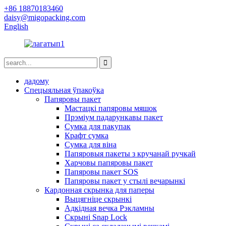
+86 18870183460
daisy@migopacking.com
English
дадому
Спецыяльная ўпакоўка
Папяровы пакет
Мастацкі папяровы мяшок
Прэміум падарункавы пакет
Сумка для пакупак
Крафт сумка
Сумка для віна
Папяровыя пакеты з кручанай ручкай
Харчовы папяровы пакет
Папяровы пакет SOS
Папяровы пакет у стылі вечарынкі
Кардонная скрынка для паперы
Выцягніце скрынкі
Адкідная вечка Рэкламны
Скрыні Snap Lock