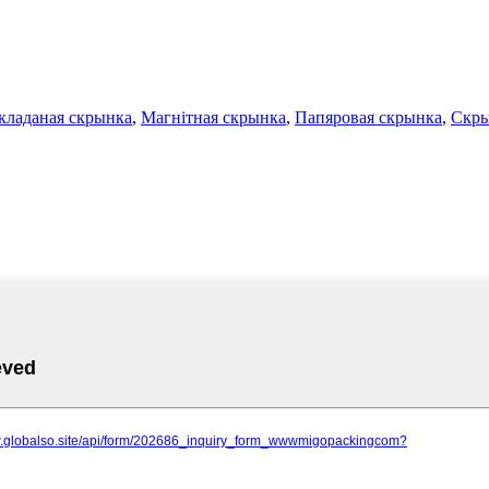
кладаная скрынка
,
Магнітная скрынка
,
Папяровая скрынка
,
Скры