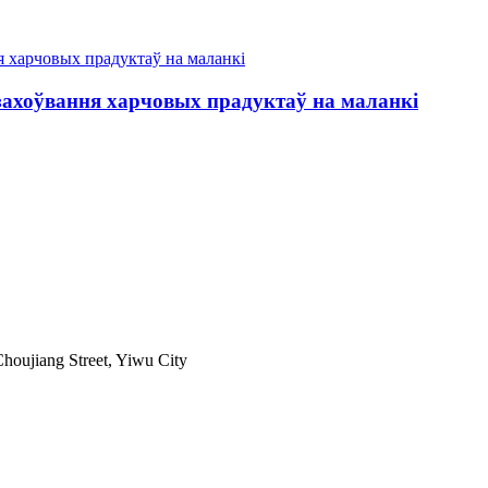
захоўвання харчовых прадуктаў на маланкі
houjiang Street, Yiwu City