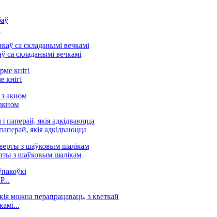
ў
ў са складанымі вечкамі
 кнігі
 акном
паперай, якія адкідваюцца
рты з шаўковым шалікам
...
амі...