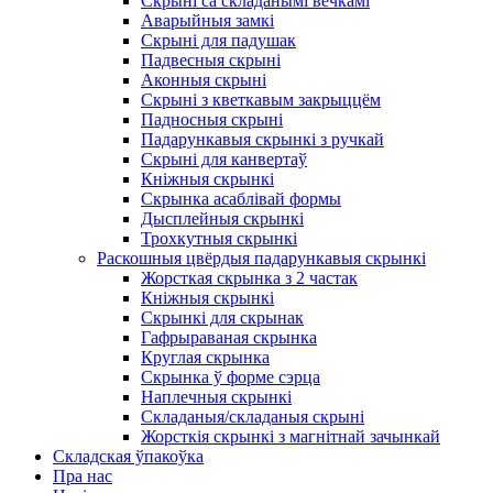
Скрыні са складанымі вечкамі
Аварыйныя замкі
Скрыні для падушак
Падвесныя скрыні
Аконныя скрыні
Скрыні з кветкавым закрыццём
Падносныя скрыні
Падарункавыя скрынкі з ручкай
Скрыні для канвертаў
Кніжныя скрынкі
Скрынка асаблівай формы
Дысплейныя скрынкі
Трохкутныя скрынкі
Раскошныя цвёрдыя падарункавыя скрынкі
Жорсткая скрынка з 2 частак
Кніжныя скрынкі
Скрынкі для скрынак
Гафрыраваная скрынка
Круглая скрынка
Скрынка ў форме сэрца
Наплечныя скрынкі
Складаныя/складаныя скрыні
Жорсткія скрынкі з магнітнай зачынкай
Складская ўпакоўка
Пра нас