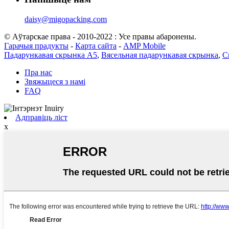
daisy@migopacking.com
© Аўтарскае права - 2010-2022 : Усе правы абаронены.
Гарачыя прадукты
-
Карта сайта
-
AMP Mobile
Падарункавая скрынка А5
,
Вясельная падарункавая скрынка
,
С
Пра нас
Звяжыцеся з намі
FAQ
Адправіць ліст
x