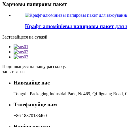
Харчовы папяровы пакет
Крафт-алюмініевы папяровы пакет для 
Заставайцеся на сувязі!
Падпішыцеся на нашу рассылку:
запыт зараз
Наведайце нас
Tongxin Packaging Industrial Park, № 469, Qi Jiguang Road, C
Тэлефануйце нам
+86 18870183460
Напішыце нам