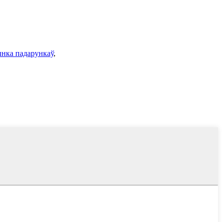
нка падарункаў
,