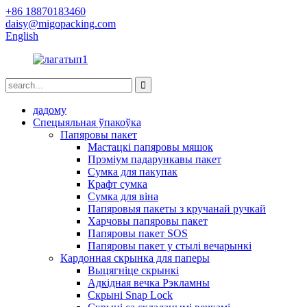
+86 18870183460
daisy@migopacking.com
English
дадому
Спецыяльная ўпакоўка
Папяровы пакет
Мастацкі папяровы мяшок
Прэміум падарункавы пакет
Сумка для пакупак
Крафт сумка
Сумка для віна
Папяровыя пакеты з кручанай ручкай
Харчовы папяровы пакет
Папяровы пакет SOS
Папяровы пакет у стылі вечарынкі
Кардонная скрынка для паперы
Выцягніце скрынкі
Адкідная вечка Рэкламны
Скрыні Snap Lock