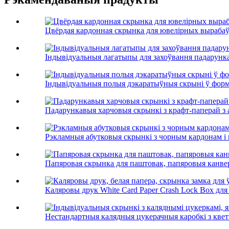
Цвёрдая кардонная скрынка для ювелірных выраба
Індывідуальныя лагатыпы для захоўвання падарунка
Індывідуальныя полыя дэкаратыўныя скрыні ў форме
Падарункавыя харчовыя скрынкі з крафт-паперай з
Рэкламныя абутковыя скрынкі з чорным кардонам і 
Папяровая скрынка для паштовак, папяровыя канве
Каляровы друк White Card Paper Crash Lock Box для P
Нестандартныя калядныя цукерачныя каробкі з кветк