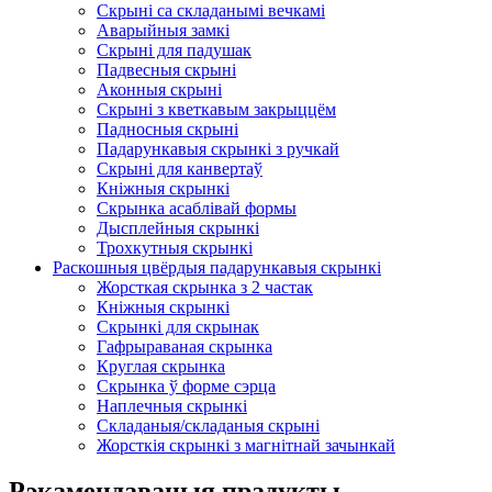
Скрыні са складанымі вечкамі
Аварыйныя замкі
Скрыні для падушак
Падвесныя скрыні
Аконныя скрыні
Скрыні з кветкавым закрыццём
Падносныя скрыні
Падарункавыя скрынкі з ручкай
Скрыні для канвертаў
Кніжныя скрынкі
Скрынка асаблівай формы
Дысплейныя скрынкі
Трохкутныя скрынкі
Раскошныя цвёрдыя падарункавыя скрынкі
Жорсткая скрынка з 2 частак
Кніжныя скрынкі
Скрынкі для скрынак
Гафрыраваная скрынка
Круглая скрынка
Скрынка ў форме сэрца
Наплечныя скрынкі
Складаныя/складаныя скрыні
Жорсткія скрынкі з магнітнай зачынкай
Рэкамендаваныя прадукты