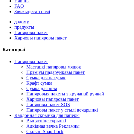
Навіны
FAQ
Звяжыцеся з намі
дадому
прадукты
Папяровы пакет
Харчовы папяровы пакет
Катэгорыі
Папяровы пакет
Мастацкі папяровы мяшок
Прэміум падарункавы пакет
Сумка для пакупак
Крафт сумка
Сумка для віна
Папяровыя пакеты з кручанай ручкай
Харчовы папяровы пакет
Папяровы пакет SOS
Папяровы пакет у стылі вечарынкі
Кардонная скрынка для паперы
Выцягніце скрынкі
Адкідная вечка Рэкламны
Скрыні Snap Lock