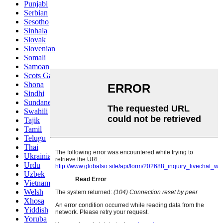
Punjabi
Serbian
Sesotho
Sinhala
Slovak
Slovenian
Somali
Samoan
Scots Gaelic
Shona
Sindhi
Sundanese
Swahili
Tajik
Tamil
Telugu
Thai
Ukrainian
Urdu
Uzbek
Vietnamese
Welsh
Xhosa
Yiddish
Yoruba