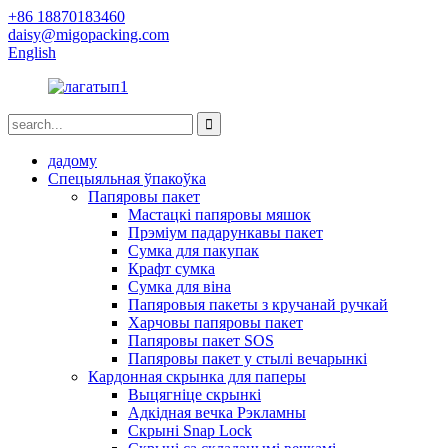
+86 18870183460
daisy@migopacking.com
English
дадому
Спецыяльная ўпакоўка
Папяровы пакет
Мастацкі папяровы мяшок
Прэміум падарункавы пакет
Сумка для пакупак
Крафт сумка
Сумка для віна
Папяровыя пакеты з кручанай ручкай
Харчовы папяровы пакет
Папяровы пакет SOS
Папяровы пакет у стылі вечарынкі
Кардонная скрынка для паперы
Выцягніце скрынкі
Адкідная вечка Рэкламны
Скрыні Snap Lock