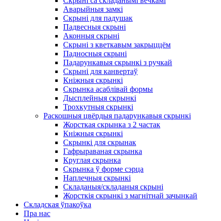
Скрыні са складанымі вечкамі
Аварыйныя замкі
Скрыні для падушак
Падвесныя скрыні
Аконныя скрыні
Скрыні з кветкавым закрыццём
Падносныя скрыні
Падарункавыя скрынкі з ручкай
Скрыні для канвертаў
Кніжныя скрынкі
Скрынка асаблівай формы
Дысплейныя скрынкі
Трохкутныя скрынкі
Раскошныя цвёрдыя падарункавыя скрынкі
Жорсткая скрынка з 2 частак
Кніжныя скрынкі
Скрынкі для скрынак
Гафрыраваная скрынка
Круглая скрынка
Скрынка ў форме сэрца
Наплечныя скрынкі
Складаныя/складаныя скрыні
Жорсткія скрынкі з магнітнай зачынкай
Складская ўпакоўка
Пра нас