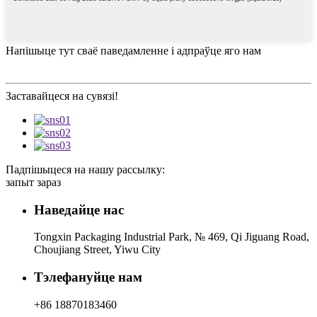
Напішыце тут сваё паведамленне і адпраўце яго нам
Заставайцеся на сувязі!
Падпішыцеся на нашу рассылку:
запыт зараз
Наведайце нас
Tongxin Packaging Industrial Park, № 469, Qi Jiguang Road,
Choujiang Street, Yiwu City
Тэлефануйце нам
+86 18870183460