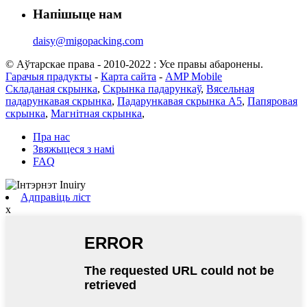
Напішыце нам
daisy@migopacking.com
© Аўтарскае права - 2010-2022 : Усе правы абаронены.
Гарачыя прадукты
-
Карта сайта
-
AMP Mobile
Складаная скрынка
,
Скрынка падарункаў
,
Вясельная
падарункавая скрынка
,
Падарункавая скрынка А5
,
Папяровая
скрынка
,
Магнітная скрынка
,
Пра нас
Звяжыцеся з намі
FAQ
Адправіць ліст
x