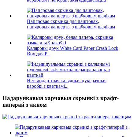
Папяровая скрынка для паштовак,
папяровыя канверты з шаўковым шалікам
Каляровы друк White Card Paper Crash Lock
Box для P...
Нестандартныя калядныя цукерачныя
каробкі з кветкамі...
Падарункавыя харчовыя скрынкі з крафт-
паперай з акном