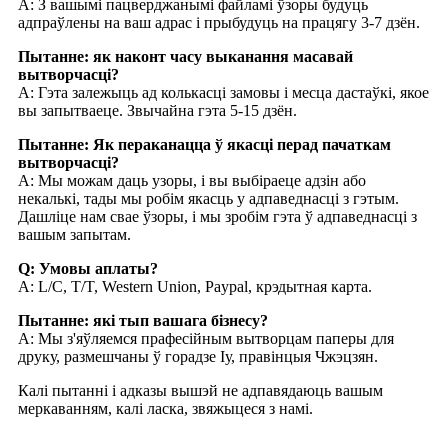
A: З вашымі пацверджанымі файламі ўзоры будуць
адпраўлены на ваш адрас і прыбудуць на працягу 3-7 дзён.
Пытанне: як наконт часу выканання масавай
вытворчасці?
A: Гэта залежыць ад колькасці замовы і месца дастаўкі, якое
вы запытваеце. Звычайна гэта 5-15 дзён.
Пытанне: Як пераканацца ў якасці перад пачаткам
вытворчасці?
A: Мы можам даць узоры, і вы выбіраеце адзін або
некалькі, тады мы робім якасць у адпаведнасці з гэтым.
Дашліце нам свае ўзоры, і мы зробім гэта ў адпаведнасці з
вашым запытам.
Q: Умовы аплаты?
A: L/C, T/T, Western Union, Paypal, крэдытная карта.
Пытанне: які тып вашага бізнесу?
A: Мы з'яўляемся прафесійным вытворцам паперы для
друку, размешчаны ў горадзе Іу, правінцыя Чжэцзян.
Калі пытанні і адказы вышэй не адпавядаюць вашым
меркаванням, калі ласка, звяжыцеся з намі.