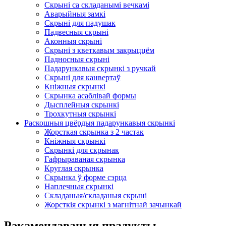
Скрыні са складанымі вечкамі
Аварыйныя замкі
Скрыні для падушак
Падвесныя скрыні
Аконныя скрыні
Скрыні з кветкавым закрыццём
Падносныя скрыні
Падарункавыя скрынкі з ручкай
Скрыні для канвертаў
Кніжныя скрынкі
Скрынка асаблівай формы
Дысплейныя скрынкі
Трохкутныя скрынкі
Раскошныя цвёрдыя падарункавыя скрынкі
Жорсткая скрынка з 2 частак
Кніжныя скрынкі
Скрынкі для скрынак
Гафрыраваная скрынка
Круглая скрынка
Скрынка ў форме сэрца
Наплечныя скрынкі
Складаныя/складаныя скрыні
Жорсткія скрынкі з магнітнай зачынкай
Рэкамендаваныя прадукты