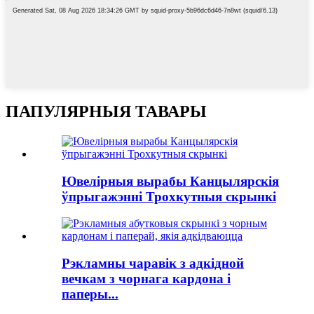
ПАПУЛЯРНЫЯ ТАВАРЫ
Ювелірныя вырабы Канцылярскія
ўпрыгажэнні Трохкутныя скрынкі
Рэкламны чаравік з адкідной
вечкам з чорнага кардона і
паперы...