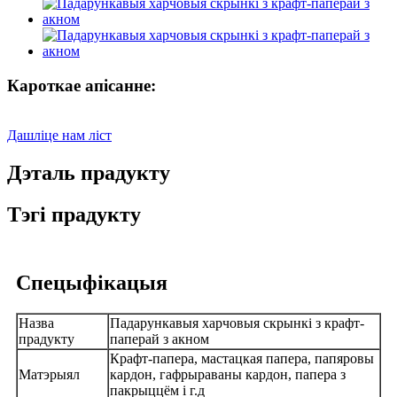
Кароткае апісанне:
Дашліце нам ліст
Дэталь прадукту
Тэгі прадукту
Спецыфікацыя
Назва
Падарункавыя харчовыя скрынкі з крафт-
прадукту
паперай з акном
Крафт-папера, мастацкая папера, папяровы
Матэрыял
кардон, гафрыраваны кардон, папера з
пакрыццём і г.д