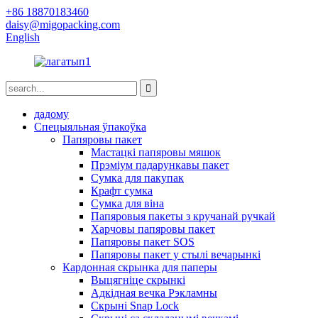
+86 18870183460
daisy@migopacking.com
English
дадому
Спецыяльная ўпакоўка
Папяровы пакет
Мастацкі папяровы мяшок
Прэміум падарункавы пакет
Сумка для пакупак
Крафт сумка
Сумка для віна
Папяровыя пакеты з кручанай ручкай
Харчовы папяровы пакет
Папяровы пакет SOS
Папяровы пакет у стылі вечарынкі
Кардонная скрынка для паперы
Выцягніце скрынкі
Адкідная вечка Рэкламны
Скрыні Snap Lock