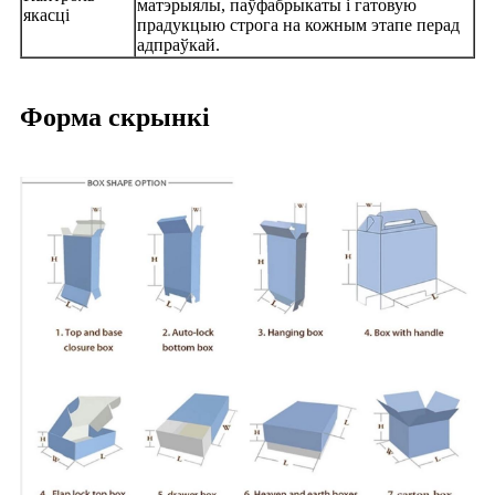
матэрыялы, паўфабрыкаты і гатовую
якасці
прадукцыю строга на кожным этапе перад
адпраўкай.
Форма скрынкі