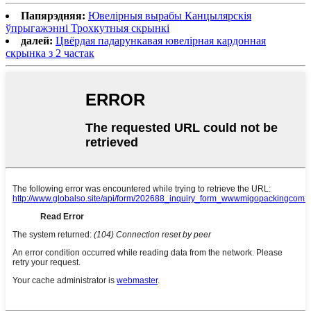
Папярэдняя:
Ювелірныя вырабы Канцылярскія
ўпрыгажэнні Трохкутныя скрынкі
далей:
Цвёрдая падарункавая ювелірная кардонная
скрынка з 2 частак