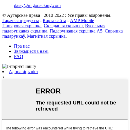
daisy@migopacking.com
© Аўтарскае права - 2010-2022 : Усе правы абаронены.
Гарачыя прадукты
-
Карта сайта
-
AMP Mobile
Папяровая скрынка
,
Складаная скрынка
,
Вясельная
падарункавая скрынка
,
Падарункавая скрынка А5
,
Скрынка
падарункаў
,
Магнітная скрынка
,
Пра нас
Звяжыцеся з намі
FAQ
Адправіць ліст
x