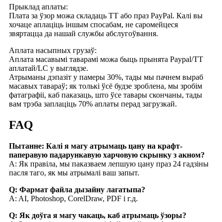
Прыклад аплаты:
Плата за ўзор можа складаць TT або праз PayPal. Калі вы
хочаце аплаціць іншым спосабам, не саромейцеся
звяртацца да нашай службы абслугоўвання.
Аплата насыпных грузаў:
Аплата масавымі таварамі можа быць прынята Paypal/TT
аплатай/LC у выглядзе.
Атрыманы дэпазіт у памеры 30%, тады мы пачнем выраб
масавых тавараў; як толькі ўсё будзе зроблена, мы зробім
фатаграфіі, каб паказаць, што ўсе тавары скончаны, тады
вам трэба заплаціць 70% аплаты перад загрузкай.
FAQ
Пытанне: Калі я магу атрымаць цану на крафт-
паперавую падарункавую харчовую скрынку з акном?
A: Як правіла, мы паказваем лепшую цану праз 24 гадзіны
пасля таго, як мы атрымалі ваш запыт.
Q: Фармат файла дызайну лагатыпа?
A: AI, Photoshop, CorelDraw, PDF і г.д.
Q: Як доўга я магу чакаць, каб атрымаць ўзоры?