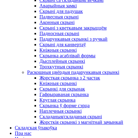
Скрыні са складанымі вечкамі
Аварыйныя замкі
Скрыні для падушак
Падвесныя скрыні
Аконныя скрыні
Скрыні з кветкавым закрыццём
Падносныя скрыні
Падарункавыя скрынкі з ручкай
Скрыні для канвертаў
Кніжныя скрынкі
Скрынка асаблівай формы
Дысплейныя скрынкі
Трохкутныя скрынкі
Раскошныя цвёрдыя падарункавыя скрынкі
Жорсткая скрынка з 2 частак
Кніжныя скрынкі
Скрынкі для скрынак
Гафрыраваная скрынка
Круглая скрынка
Скрынка ў форме сэрца
Наплечныя скрынкі
Складаныя/складаныя скрыні
Жорсткія скрынкі з магнітнай зачынкай
Складская ўпакоўка
Пра нас