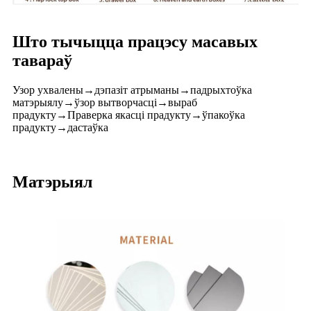
Што тычыцца працэсу масавых
тавараў
Узор ухвалены→дэпазіт атрыманы→падрыхтоўка
матэрыялу→ўзор вытворчасці→выраб
прадукту→Праверка якасці прадукту→ўпакоўка
прадукту→дастаўка
Матэрыял