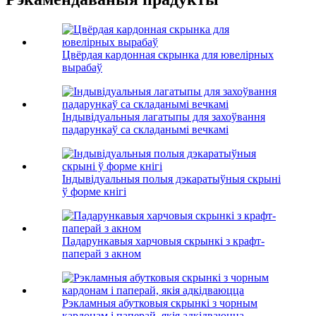
Цвёрдая кардонная скрынка для ювелірных
вырабаў
Індывідуальныя лагатыпы для захоўвання
падарункаў са складанымі вечкамі
Індывідуальныя полыя дэкаратыўныя скрыні
ў форме кнігі
Падарункавыя харчовыя скрынкі з крафт-
паперай з акном
Рэкламныя абутковыя скрынкі з чорным
кардонам і паперай, якія адкідваюцца