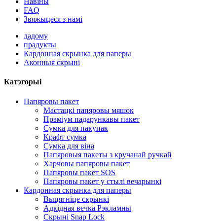
Навіны
FAQ
Звяжыцеся з намі
дадому
прадукты
Кардонная скрынка для паперы
Аконныя скрыні
Катэгорыі
Папяровы пакет
Мастацкі папяровы мяшок
Прэміум падарункавы пакет
Сумка для пакупак
Крафт сумка
Сумка для віна
Папяровыя пакеты з кручанай ручкай
Харчовы папяровы пакет
Папяровы пакет SOS
Папяровы пакет у стылі вечарынкі
Кардонная скрынка для паперы
Выцягніце скрынкі
Адкідная вечка Рэкламны
Скрыні Snap Lock