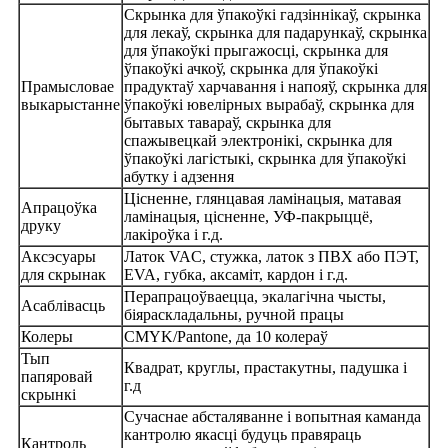
Скрынка для ўпакоўкі гадзіннікаў, скрынка
для лекаў, скрынка для падарункаў, скрынка
для ўпакоўкі прыгажосці, скрынка для
ўпакоўкі ачкоў, скрынка для ўпакоўкі
Прамысловае
прадуктаў харчавання і напояў, скрынка для
выкарыстанне
ўпакоўкі ювелірных вырабаў, скрынка для
бытавых тавараў, скрынка для
спажывецкай электронікі, скрынка для
ўпакоўкі лагістыкі, скрынка для ўпакоўкі
абутку і адзення
Цісненне, глянцавая ламінацыя, матавая
Апрацоўка
ламінацыя, цісненне, УФ-пакрыццё,
друку
лакіроўка і г.д.
Аксэсуары
Латок VAC, стужка, латок з ПВХ або ПЭТ,
для скрынак
EVA, губка, аксаміт, кардон і г.д.
Перапрацоўваецца, экалагічна чысты,
Асаблівасць
біяраскладальны, ручной працы
Колеры
CMYK/Pantone, да 10 колераў
Тып
Квадрат, круглы, прастакутны, падушка і
папяровай
г.д
скрынкі
Сучаснае абсталяванне і вопытная каманда
кантролю якасці будуць правяраць
Кантроль