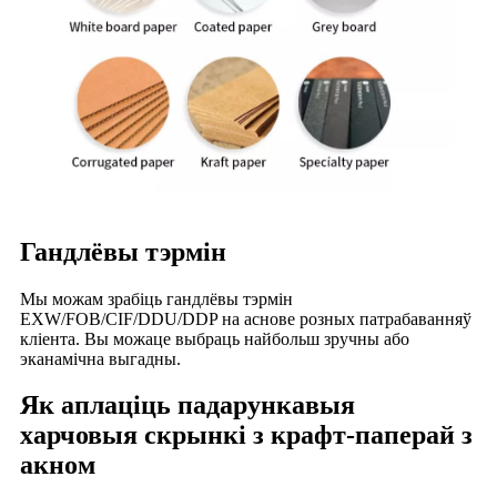
Гандлёвы тэрмін
Мы можам зрабіць гандлёвы тэрмін
EXW/FOB/CIF/DDU/DDP на аснове розных патрабаванняў
кліента. Вы можаце выбраць найбольш зручны або
эканамічна выгадны.
Як аплаціць падарункавыя
харчовыя скрынкі з крафт-паперай з
акном