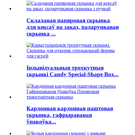
Складаная папяровая скрынка
для кексаў на заказ, падарункавая
скрынка ...
Індывідуальныя трохкутныя
скрынкі Candy Special-Shape Box...
Кардонная кардонная паштовая
скрынка, гафрыраваная
ўпакоўка...