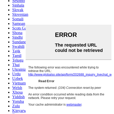
Sesotho
Sinhala
Slovak
Slovenian
Somali
Samoan
Scots Gaelic
Shona
Sindhi
Sundanese
Swahili
Tajik
Tamil
Telugu
Thai
Ukrainian
Urdu
Uzbek
Vietnamese
Welsh
Xhosa
Yiddish
Yoruba
Zulu
Kinyarwanda