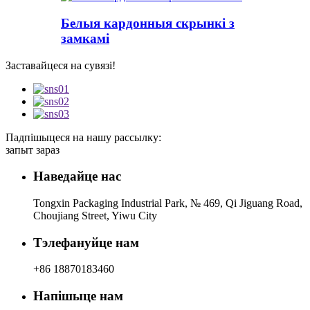
Белыя кардонныя скрынкі з
замкамі
Заставайцеся на сувязі!
Падпішыцеся на нашу рассылку:
запыт зараз
Наведайце нас
Tongxin Packaging Industrial Park, № 469, Qi Jiguang Road,
Choujiang Street, Yiwu City
Тэлефануйце нам
+86 18870183460
Напішыце нам