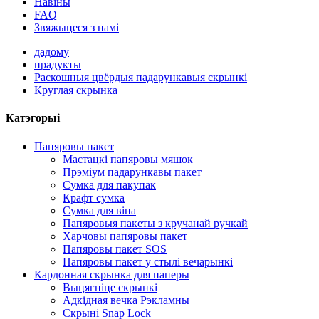
Навіны
FAQ
Звяжыцеся з намі
дадому
прадукты
Раскошныя цвёрдыя падарункавыя скрынкі
Круглая скрынка
Катэгорыі
Папяровы пакет
Мастацкі папяровы мяшок
Прэміум падарункавы пакет
Сумка для пакупак
Крафт сумка
Сумка для віна
Папяровыя пакеты з кручанай ручкай
Харчовы папяровы пакет
Папяровы пакет SOS
Папяровы пакет у стылі вечарынкі
Кардонная скрынка для паперы
Выцягніце скрынкі
Адкідная вечка Рэкламны
Скрыні Snap Lock