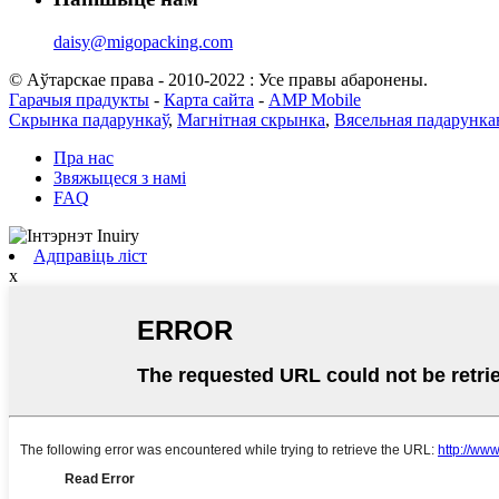
daisy@migopacking.com
© Аўтарскае права - 2010-2022 : Усе правы абаронены.
Гарачыя прадукты
-
Карта сайта
-
AMP Mobile
Скрынка падарункаў
,
Магнітная скрынка
,
Вясельная падарунка
Пра нас
Звяжыцеся з намі
FAQ
Адправіць ліст
x