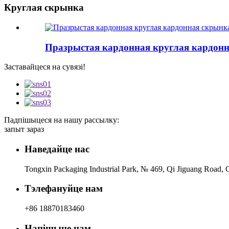
Круглая скрынка
Празрыстая кардонная круглая кардонн
Заставайцеся на сувязі!
Падпішыцеся на нашу рассылку:
запыт зараз
Наведайце нас
Tongxin Packaging Industrial Park, № 469, Qi Jiguang Road, C
Тэлефануйце нам
+86 18870183460
Напішыце нам