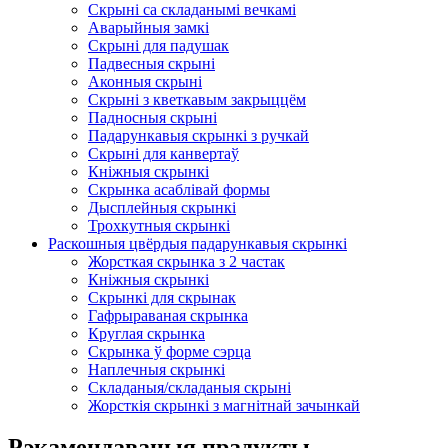
Скрыні са складанымі вечкамі
Аварыйныя замкі
Скрыні для падушак
Падвесныя скрыні
Аконныя скрыні
Скрыні з кветкавым закрыццём
Падносныя скрыні
Падарункавыя скрынкі з ручкай
Скрыні для канвертаў
Кніжныя скрынкі
Скрынка асаблівай формы
Дысплейныя скрынкі
Трохкутныя скрынкі
Раскошныя цвёрдыя падарункавыя скрынкі
Жорсткая скрынка з 2 частак
Кніжныя скрынкі
Скрынкі для скрынак
Гафрыраваная скрынка
Круглая скрынка
Скрынка ў форме сэрца
Наплечныя скрынкі
Складаныя/складаныя скрыні
Жорсткія скрынкі з магнітнай зачынкай
Рэкамендаваныя прадукты