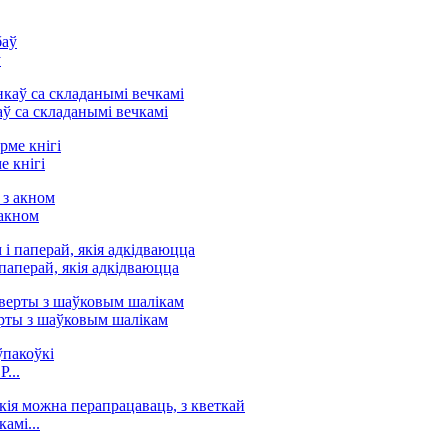
ў
ў са складанымі вечкамі
 кнігі
 акном
паперай, якія адкідваюцца
рты з шаўковым шалікам
...
амі...