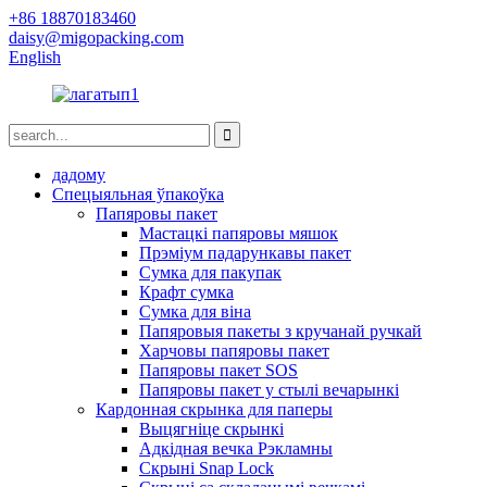
+86 18870183460
daisy@migopacking.com
English
дадому
Спецыяльная ўпакоўка
Папяровы пакет
Мастацкі папяровы мяшок
Прэміум падарункавы пакет
Сумка для пакупак
Крафт сумка
Сумка для віна
Папяровыя пакеты з кручанай ручкай
Харчовы папяровы пакет
Папяровы пакет SOS
Папяровы пакет у стылі вечарынкі
Кардонная скрынка для паперы
Выцягніце скрынкі
Адкідная вечка Рэкламны
Скрыні Snap Lock