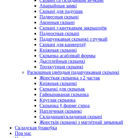
Скрыні са складанымі вечкамі
Аварыйныя замкі
Скрыні для падушак
Падвесныя скрыні
Аконныя скрыні
Скрыні з кветкавым закрыццём
Падносныя скрыні
Падарункавыя скрынкі з ручкай
Скрыні для канвертаў
Кніжныя скрынкі
Скрынка асаблівай формы
Дысплейныя скрынкі
Трохкутныя скрынкі
Раскошныя цвёрдыя падарункавыя скрынкі
Жорсткая скрынка з 2 частак
Кніжныя скрынкі
Скрынкі для скрынак
Гафрыраваная скрынка
Круглая скрынка
Скрынка ў форме сэрца
Наплечныя скрынкі
Складаныя/складаныя скрыні
Жорсткія скрынкі з магнітнай зачынкай
Складская ўпакоўка
Пра нас