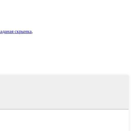
аданая скрынка
,