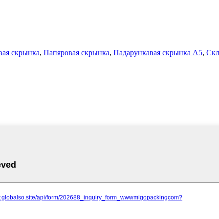
вая скрынка
,
Папяровая скрынка
,
Падарункавая скрынка А5
,
Скл