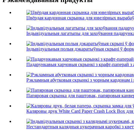
Цвёрдая кардонная скрынка для ювелірных выраба
Індывідуальныя лагатыпы для захоўвання падарунка
Індывідуальныя полыя дэкаратыўныя скрыні ў форме
Падарункавыя харчовыя скрынкі з крафт-паперай з
Рэкламныя абутковыя скрынкі з чорным кардонам і 
Папяровая скрынка для паштовак, папяровыя канве
Каляровы друк White Card Paper Crash Lock Box для P
Нестандартныя калядныя цукерачныя каробкі з кветк