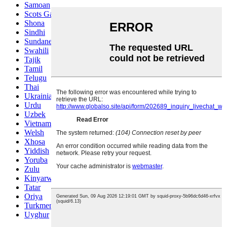
Samoan
Scots Gaelic
Shona
Sindhi
Sundanese
Swahili
Tajik
Tamil
Telugu
Thai
Ukrainian
Urdu
Uzbek
Vietnamese
Welsh
Xhosa
Yiddish
Yoruba
Zulu
Kinyarwanda
Tatar
Oriya
Turkmen
Uyghur