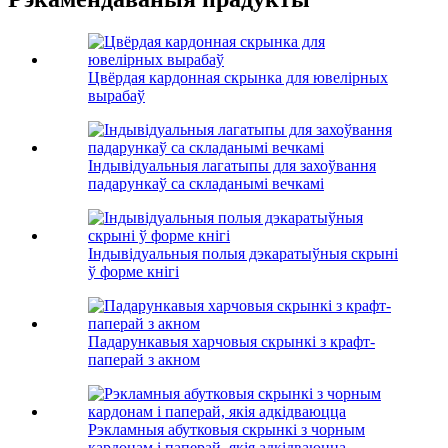
Цвёрдая кардонная скрынка для ювелірных
вырабаў
Індывідуальныя лагатыпы для захоўвання
падарункаў са складанымі вечкамі
Індывідуальныя полыя дэкаратыўныя скрыні
ў форме кнігі
Падарункавыя харчовыя скрынкі з крафт-
паперай з акном
Рэкламныя абутковыя скрынкі з чорным
кардонам і паперай, якія адкідваюцца