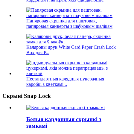
Папяровая скрынка для паштовак,
папяровыя канверты з шаўковым шалікам
Каляровы друк White Card Paper Crash Lock
Box для P...
Нестандартныя калядныя цукерачныя
каробкі з кветкамі...
Скрыні Snap Lock
Белыя кардонныя скрынкі з
замкамі