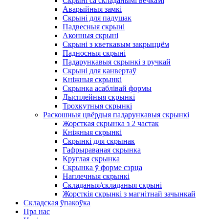
Скрыні са складанымі вечкамі
Аварыйныя замкі
Скрыні для падушак
Падвесныя скрыні
Аконныя скрыні
Скрыні з кветкавым закрыццём
Падносныя скрыні
Падарункавыя скрынкі з ручкай
Скрыні для канвертаў
Кніжныя скрынкі
Скрынка асаблівай формы
Дысплейныя скрынкі
Трохкутныя скрынкі
Раскошныя цвёрдыя падарункавыя скрынкі
Жорсткая скрынка з 2 частак
Кніжныя скрынкі
Скрынкі для скрынак
Гафрыраваная скрынка
Круглая скрынка
Скрынка ў форме сэрца
Наплечныя скрынкі
Складаныя/складаныя скрыні
Жорсткія скрынкі з магнітнай зачынкай
Складская ўпакоўка
Пра нас