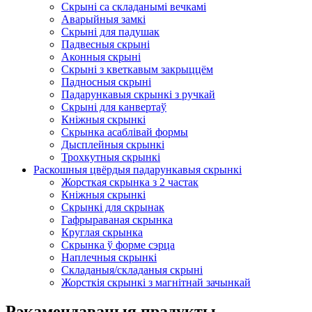
Скрыні са складанымі вечкамі
Аварыйныя замкі
Скрыні для падушак
Падвесныя скрыні
Аконныя скрыні
Скрыні з кветкавым закрыццём
Падносныя скрыні
Падарункавыя скрынкі з ручкай
Скрыні для канвертаў
Кніжныя скрынкі
Скрынка асаблівай формы
Дысплейныя скрынкі
Трохкутныя скрынкі
Раскошныя цвёрдыя падарункавыя скрынкі
Жорсткая скрынка з 2 частак
Кніжныя скрынкі
Скрынкі для скрынак
Гафрыраваная скрынка
Круглая скрынка
Скрынка ў форме сэрца
Наплечныя скрынкі
Складаныя/складаныя скрыні
Жорсткія скрынкі з магнітнай зачынкай
Рэкамендаваныя прадукты