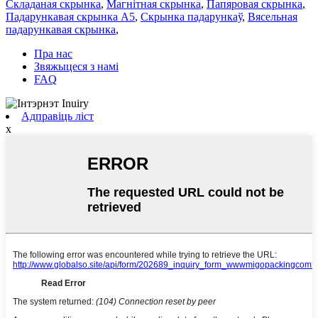
Складаная скрынка
,
Магнітная скрынка
,
Папяровая скрынка
,
Падарункавая скрынка А5
,
Скрынка падарункаў
,
Вясельная
падарункавая скрынка
,
Пра нас
Звяжыцеся з намі
FAQ
Адправіць ліст
x