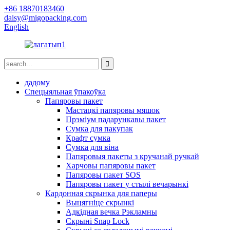
+86 18870183460
daisy@migopacking.com
English
дадому
Спецыяльная ўпакоўка
Папяровы пакет
Мастацкі папяровы мяшок
Прэміум падарункавы пакет
Сумка для пакупак
Крафт сумка
Сумка для віна
Папяровыя пакеты з кручанай ручкай
Харчовы папяровы пакет
Папяровы пакет SOS
Папяровы пакет у стылі вечарынкі
Кардонная скрынка для паперы
Выцягніце скрынкі
Адкідная вечка Рэкламны
Скрыні Snap Lock