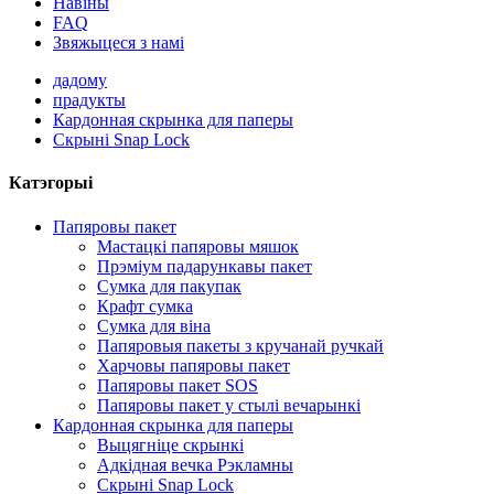
Навіны
FAQ
Звяжыцеся з намі
дадому
прадукты
Кардонная скрынка для паперы
Скрыні Snap Lock
Катэгорыі
Папяровы пакет
Мастацкі папяровы мяшок
Прэміум падарункавы пакет
Сумка для пакупак
Крафт сумка
Сумка для віна
Папяровыя пакеты з кручанай ручкай
Харчовы папяровы пакет
Папяровы пакет SOS
Папяровы пакет у стылі вечарынкі
Кардонная скрынка для паперы
Выцягніце скрынкі
Адкідная вечка Рэкламны
Скрыні Snap Lock