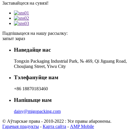
Заставайцеся на сувязі!
Падпішыцеся на нашу рассылку:
запыт зараз
Наведайце нас
Tongxin Packaging Industrial Park, № 469, Qi Jiguang Road,
Choujiang Street, Yiwu City
Тэлефануйце нам
+86 18870183460
Напішыце нам
daisy@migopacking.com
© Аўтарскае права - 2010-2022 : Усе правы абаронены.
Гарачыя прадукты
-
Карта сайта
-
AMP Mobile