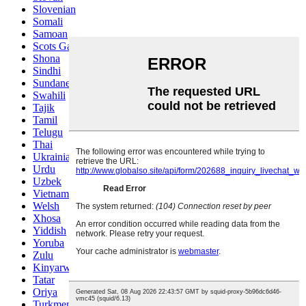
Slovenian
Somali
Samoan
Scots Gaelic
Shona
Sindhi
Sundanese
Swahili
Tajik
Tamil
Telugu
Thai
Ukrainian
Urdu
Uzbek
Vietnamese
Welsh
Xhosa
Yiddish
Yoruba
Zulu
Kinyarwanda
Tatar
Oriya
Turkmen