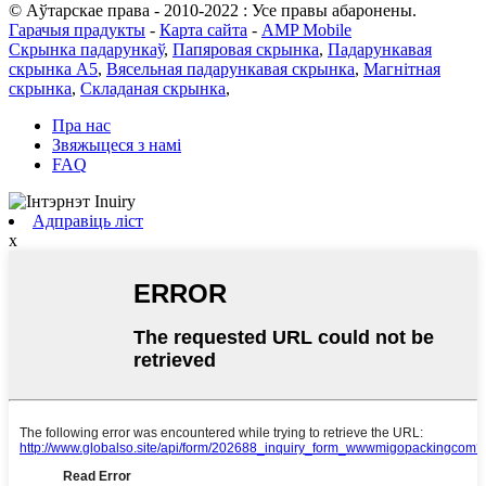
© Аўтарскае права - 2010-2022 : Усе правы абаронены.
Гарачыя прадукты
-
Карта сайта
-
AMP Mobile
Скрынка падарункаў
,
Папяровая скрынка
,
Падарункавая
скрынка А5
,
Вясельная падарункавая скрынка
,
Магнітная
скрынка
,
Складаная скрынка
,
Пра нас
Звяжыцеся з намі
FAQ
Адправіць ліст
x