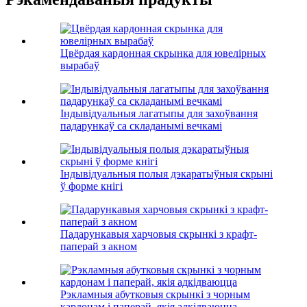
Цвёрдая кардонная скрынка для ювелірных
вырабаў
Індывідуальныя лагатыпы для захоўвання
падарункаў са складанымі вечкамі
Індывідуальныя полыя дэкаратыўныя скрыні
ў форме кнігі
Падарункавыя харчовыя скрынкі з крафт-
паперай з акном
Рэкламныя абутковыя скрынкі з чорным
кардонам і паперай, якія адкідваюцца