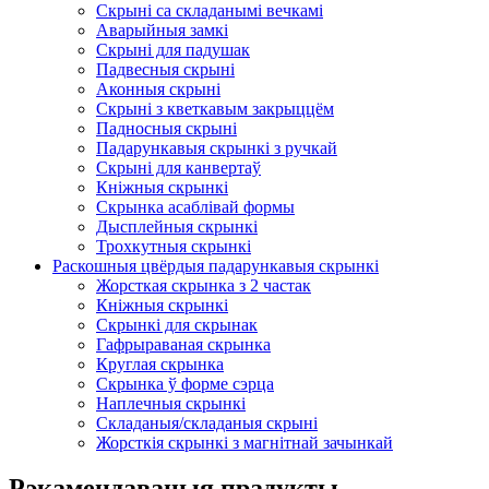
Скрыні са складанымі вечкамі
Аварыйныя замкі
Скрыні для падушак
Падвесныя скрыні
Аконныя скрыні
Скрыні з кветкавым закрыццём
Падносныя скрыні
Падарункавыя скрынкі з ручкай
Скрыні для канвертаў
Кніжныя скрынкі
Скрынка асаблівай формы
Дысплейныя скрынкі
Трохкутныя скрынкі
Раскошныя цвёрдыя падарункавыя скрынкі
Жорсткая скрынка з 2 частак
Кніжныя скрынкі
Скрынкі для скрынак
Гафрыраваная скрынка
Круглая скрынка
Скрынка ў форме сэрца
Наплечныя скрынкі
Складаныя/складаныя скрыні
Жорсткія скрынкі з магнітнай зачынкай
Рэкамендаваныя прадукты