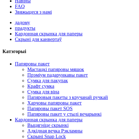
Навіны
FAQ
Звяжыцеся з намі
дадому
прадукты
Кардонная скрынка для паперы
Скрыні для канвертаў
Катэгорыі
Папяровы пакет
Мастацкі папяровы мяшок
Прэміум падарункавы пакет
Сумка для пакупак
Крафт сумка
Сумка для віна
Папяровыя пакеты з кручанай ручкай
Харчовы папяровы пакет
Папяровы пакет SOS
Папяровы пакет у стылі вечарынкі
Кардонная скрынка для паперы
Выцягніце скрынкі
Адкідная вечка Рэкламны
Скрыні Snap Lock