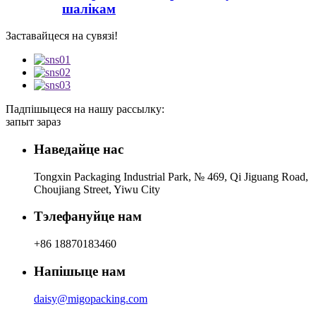
шалікам
Заставайцеся на сувязі!
Падпішыцеся на нашу рассылку:
запыт зараз
Наведайце нас
Tongxin Packaging Industrial Park, № 469, Qi Jiguang Road,
Choujiang Street, Yiwu City
Тэлефануйце нам
+86 18870183460
Напішыце нам
daisy@migopacking.com