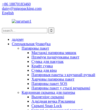
+86 18870183460
daisy@migopacking.com
English
дадому
Спецыяльная ўпакоўка
Папяровы пакет
Мастацкі папяровы мяшок
Прэміум падарункавы пакет
Сумка для пакупак
Крафт сумка
Сумка для віна
Папяровыя пакеты з кручанай ручкай
Харчовы папяровы пакет
Папяровы пакет SOS
Папяровы пакет у стылі вечарынкі
Кардонная скрынка для паперы
Выцягніце скрынкі
Адкідная вечка Рэкламны
Скрыні Snap Lock