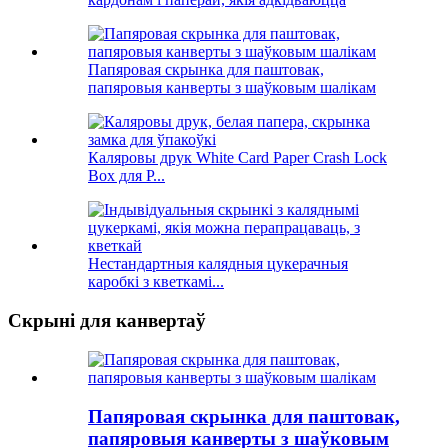
Папяровая скрынка для паштовак,
папяровыя канверты з шаўковым шалікам
Каляровы друк White Card Paper Crash Lock
Box для P...
Нестандартныя калядныя цукерачныя
каробкі з кветкамі...
Скрыні для канвертаў
Папяровая скрынка для паштовак,
папяровыя канверты з шаўковым