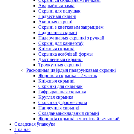
Скрыні са складанымі вечкамі
Аварыйныя замкі
Скрыні для падушак
Падвесныя скрыні
Аконныя скрыні
Скрыні з кветкавым закрыццём
Падносныя скрыні
Падарункавыя скрынкі з ручкай
Скрыні для канвертаў
Кніжныя скрынкі
Скрынка асаблівай формы
Дысплейныя скрынкі
Трохкутныя скрынкі
Раскошныя цвёрдыя падарункавыя скрынкі
Жорсткая скрынка з 2 частак
Кніжныя скрынкі
Скрынкі для скрынак
Гафрыраваная скрынка
Круглая скрынка
Скрынка ў форме сэрца
Наплечныя скрынкі
Складаныя/складаныя скрыні
Жорсткія скрынкі з магнітнай зачынкай
Складская ўпакоўка
Пра нас