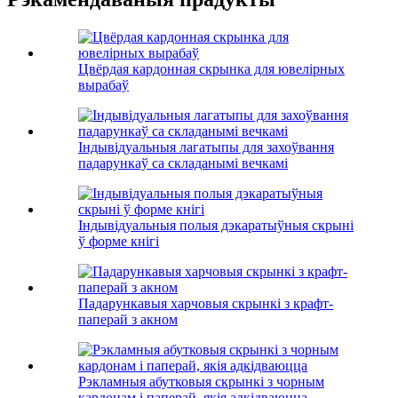
Цвёрдая кардонная скрынка для ювелірных
вырабаў
Індывідуальныя лагатыпы для захоўвання
падарункаў са складанымі вечкамі
Індывідуальныя полыя дэкаратыўныя скрыні
ў форме кнігі
Падарункавыя харчовыя скрынкі з крафт-
паперай з акном
Рэкламныя абутковыя скрынкі з чорным
кардонам і паперай, якія адкідваюцца