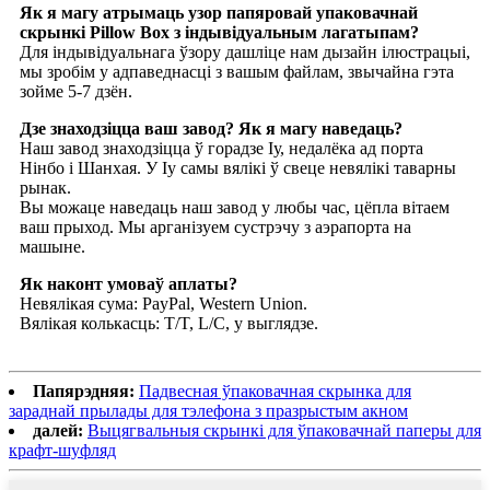
Як я магу атрымаць узор папяровай упаковачнай
скрынкі Pillow Box з індывідуальным лагатыпам?
Для індывідуальнага ўзору дашліце нам дызайн ілюстрацыі,
мы зробім у адпаведнасці з вашым файлам, звычайна гэта
зойме 5-7 дзён.
Дзе знаходзіцца ваш завод? Як я магу наведаць?
Наш завод знаходзіцца ў горадзе Іу, недалёка ад порта
Нінбо і Шанхая. У Іу самы вялікі ў свеце невялікі таварны
рынак.
Вы можаце наведаць наш завод у любы час, цёпла вітаем
ваш прыход. Мы арганізуем сустрэчу з аэрапорта на
машыне.
Як наконт умоваў аплаты?
Невялікая сума: PayPal, Western Union.
Вялікая колькасць: T/T, L/C, у выглядзе.
Папярэдняя:
Падвесная ўпаковачная скрынка для
зараднай прылады для тэлефона з празрыстым акном
далей:
Выцягвальныя скрынкі для ўпаковачнай паперы для
крафт-шуфляд