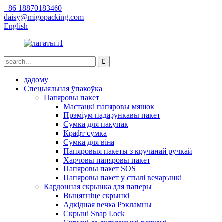
+86 18870183460
daisy@migopacking.com
English
дадому
Спецыяльная ўпакоўка
Папяровы пакет
Мастацкі папяровы мяшок
Прэміум падарункавы пакет
Сумка для пакупак
Крафт сумка
Сумка для віна
Папяровыя пакеты з кручанай ручкай
Харчовы папяровы пакет
Папяровы пакет SOS
Папяровы пакет у стылі вечарынкі
Кардонная скрынка для паперы
Выцягніце скрынкі
Адкідная вечка Рэкламны
Скрыні Snap Lock