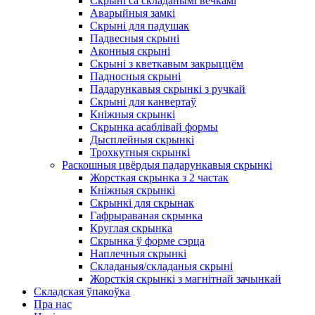
Скрыні са складанымі вечкамі
Аварыйныя замкі
Скрыні для падушак
Падвесныя скрыні
Аконныя скрыні
Скрыні з кветкавым закрыццём
Падносныя скрыні
Падарункавыя скрынкі з ручкай
Скрыні для канвертаў
Кніжныя скрынкі
Скрынка асаблівай формы
Дысплейныя скрынкі
Трохкутныя скрынкі
Раскошныя цвёрдыя падарункавыя скрынкі
Жорсткая скрынка з 2 частак
Кніжныя скрынкі
Скрынкі для скрынак
Гафрыраваная скрынка
Круглая скрынка
Скрынка ў форме сэрца
Наплечныя скрынкі
Складаныя/складаныя скрыні
Жорсткія скрынкі з магнітнай зачынкай
Складская ўпакоўка
Пра нас