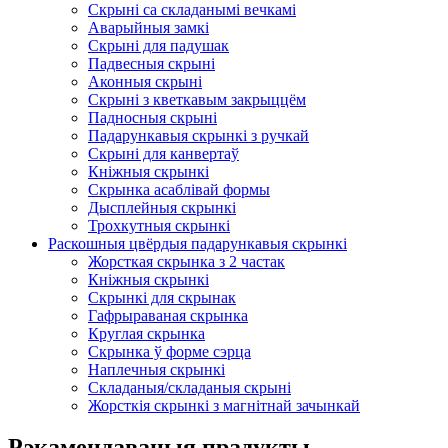
Скрыні са складанымі вечкамі
Аварыйныя замкі
Скрыні для падушак
Падвесныя скрыні
Аконныя скрыні
Скрыні з кветкавым закрыццём
Падносныя скрыні
Падарункавыя скрынкі з ручкай
Скрыні для канвертаў
Кніжныя скрынкі
Скрынка асаблівай формы
Дысплейныя скрынкі
Трохкутныя скрынкі
Раскошныя цвёрдыя падарункавыя скрынкі
Жорсткая скрынка з 2 частак
Кніжныя скрынкі
Скрынкі для скрынак
Гафрыраваная скрынка
Круглая скрынка
Скрынка ў форме сэрца
Наплечныя скрынкі
Складаныя/складаныя скрыні
Жорсткія скрынкі з магнітнай зачынкай
Рэкамендаваныя прадукты