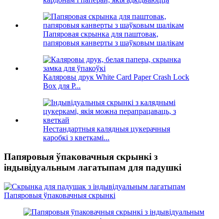
Папяровая скрынка для паштовак,
папяровыя канверты з шаўковым шалікам
Каляровы друк White Card Paper Crash Lock
Box для P...
Нестандартныя калядныя цукерачныя
каробкі з кветкамі...
Папяровыя ўпаковачныя скрынкі з
індывідуальным лагатыпам для падушкі