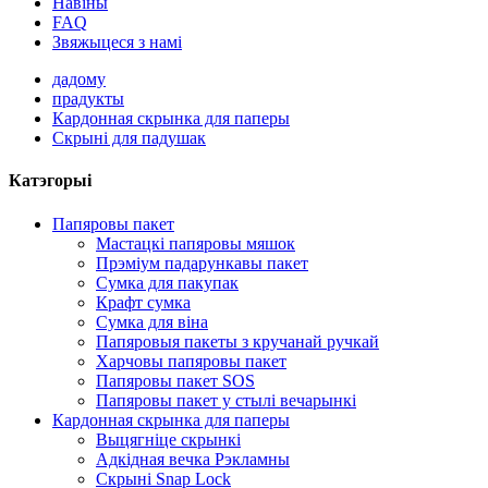
Навіны
FAQ
Звяжыцеся з намі
дадому
прадукты
Кардонная скрынка для паперы
Скрыні для падушак
Катэгорыі
Папяровы пакет
Мастацкі папяровы мяшок
Прэміум падарункавы пакет
Сумка для пакупак
Крафт сумка
Сумка для віна
Папяровыя пакеты з кручанай ручкай
Харчовы папяровы пакет
Папяровы пакет SOS
Папяровы пакет у стылі вечарынкі
Кардонная скрынка для паперы
Выцягніце скрынкі
Адкідная вечка Рэкламны
Скрыні Snap Lock