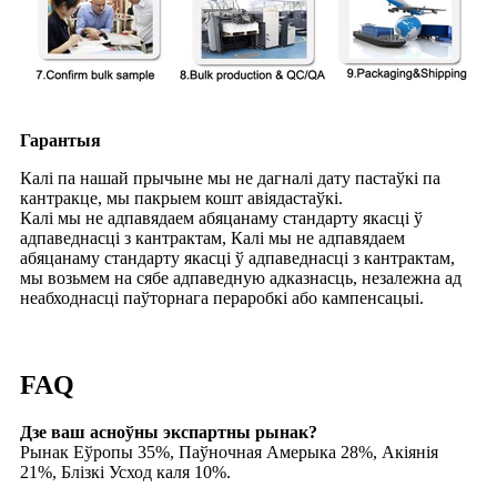
Гарантыя
Калі па нашай прычыне мы не дагналі дату пастаўкі па
кантракце, мы пакрыем кошт авіядастаўкі.
Калі мы не адпавядаем абяцанаму стандарту якасці ў
адпаведнасці з кантрактам, Калі мы не адпавядаем
абяцанаму стандарту якасці ў адпаведнасці з кантрактам,
мы возьмем на сябе адпаведную адказнасць, незалежна ад
неабходнасці паўторнага пераробкі або кампенсацыі.
FAQ
Дзе ваш асноўны экспартны рынак?
Рынак Еўропы 35%, Паўночная Амерыка 28%, Акіянія
21%, Блізкі Усход каля 10%.