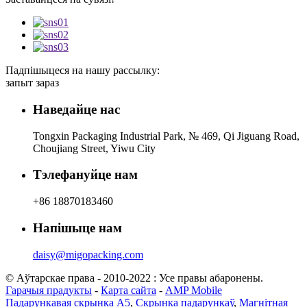
Падпішыцеся на нашу рассылку:
запыт зараз
Наведайце нас
Tongxin Packaging Industrial Park, № 469, Qi Jiguang Road,
Choujiang Street, Yiwu City
Тэлефануйце нам
+86 18870183460
Напішыце нам
daisy@migopacking.com
© Аўтарскае права - 2010-2022 : Усе правы абаронены.
Гарачыя прадукты
-
Карта сайта
-
AMP Mobile
Падарункавая скрынка А5
,
Скрынка падарункаў
,
Магнітная