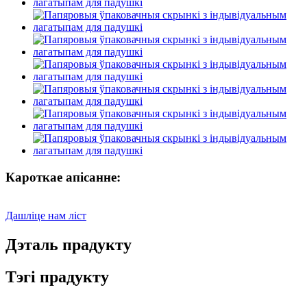
Кароткае апісанне:
Дашліце нам ліст
Дэталь прадукту
Тэгі прадукту