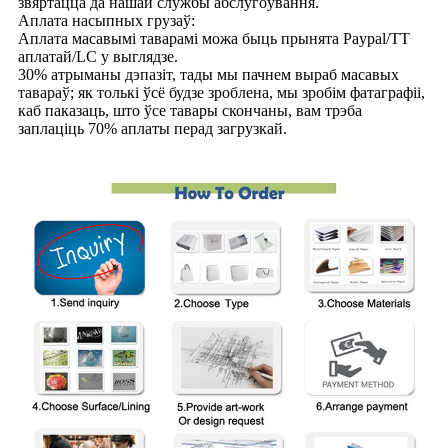
звяртацца да нашай службы абслугоўвання.
Аплата насыпных грузаў:
Аплата масавымі таварамі можа быць прынята Paypal/TT
аплатай/LC у выглядзе.
30% атрыманы дэпазіт, тады мы пачнем выраб масавых
тавараў; як толькі ўсё будзе зроблена, мы зробім фатаграфіі,
каб паказаць, што ўсе тавары скончаны, вам трэба
заплаціць 70% аплаты перад загрузкай.