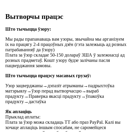
Вытворчы працэс
Што тычыцца ўзору:
Мы рады прапанаваць вам узоры, звычайна мы арганізуем
іх на працягу 2-4 працоўных дзён (гэта залежыць ад розных
патрабаванняў да ўзору)
Плата за ўзор складае 50-150 долараў ЗША ў залежнасці ад
розных прадметаў. Кошт узору будзе залічаны пасля
пацверджання замовы.
Што тычыцца працэсу масавых грузаў:
Узор зацверджаны→дэпазіт атрыманы→падрыхтоўка
матэрыялу→ўзор перад вытворчасцю→выраб
прадукту→Праверка якасці прадукту→ўпакоўка
прадукту→дастаўка
Як аплаціць
Прыклад аплаты:
Плата за ўзор можа складаць TT або праз PayPal. Калі вы
хочаце аплаціць іншым спосабам, не саромейцеся