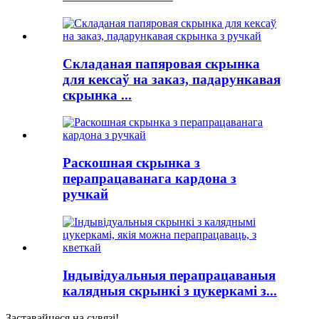
Складаная папяровая скрынка
для кексаў на заказ, падарункавая
скрынка ...
Раскошная скрынка з
перапрацаванага кардона з
ручкай
Індывідуальныя перапрацаваныя
калядныя скрынкі з цукеркамі з...
Заставайцеся на сувязі!