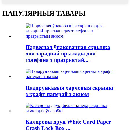
ПАПУЛЯРНЫЯ ТАВАРЫ
Падвесная ўпаковачная скрынка
для зараднай прылады для
тэлефона з празрыстай...
Падарункавыя харчовыя скрынкі
з крафт-паперай з акном
Каляровы друк White Card Paper
Crash Lock Box ...