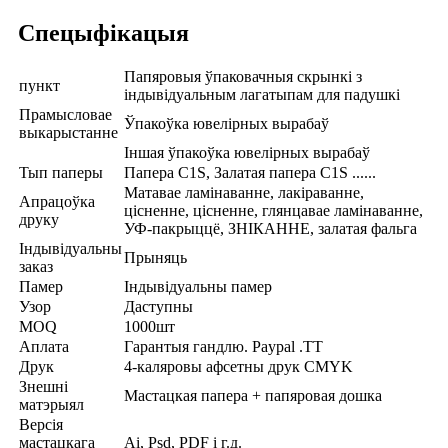
Спецыфікацыя
Папяровыя ўпаковачныя скрынкі з
пункт
індывідуальным лагатыпам для падушкі
Прамысловае
Ўпакоўка ювелірных вырабаў
выкарыстанне
Іншая ўпакоўка ювелірных вырабаў
Тып паперы
Папера C1S, Залатая папера C1S ......
Матавае ламінаванне, лакіраванне,
Апрацоўка
цісненне, цісненне, глянцавае ламінаванне,
друку
УФ-пакрыццё, ЗНІКАННЕ, залатая фальга
Індывідуальны
Прыняць
заказ
Памер
Індывідуальны памер
Узор
Даступны
MOQ
1000шт
Аплата
Гарантыя гандлю. Paypal .TT
Друк
4-каляровы афсетны друк CMYK
Знешні
Мастацкая папера + папяровая дошка
матэрыял
Версія
мастацкага
Ai, Psd, PDF і г.д.