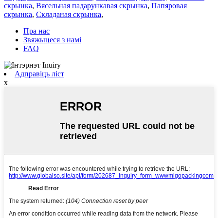
скрынка
,
Вясельная падарункавая скрынка
,
Папяровая
скрынка
,
Складаная скрынка
,
Пра нас
Звяжыцеся з намі
FAQ
Адправіць ліст
x