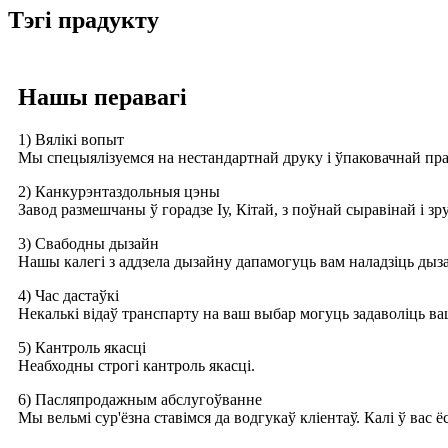
Тэгі прадукту
Нашы перавагі
1) Вялікі вопыт
Мы спецыялізуемся на нестандартнай друку і ўпаковачнай пр
2) Канкурэнтаздольныя цэны
Завод размешчаны ў горадзе Іу, Кітай, з поўнай сыравінай і 
3) Свабодны дызайн
Нашы калегі з аддзела дызайну дапамогуць вам наладзіць дыза
4) Час дастаўкі
Некалькі відаў транспарту на ваш выбар могуць задаволіць ва
5) Кантроль якасці
Неабходны строгі кантроль якасці.
6) Пасляпродажным абслугоўванне
Мы вельмі сур'ёзна ставімся да водгукаў кліентаў. Калі ў вас 