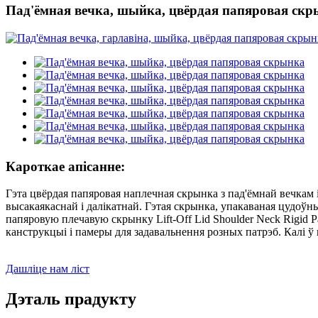
Пад'ёмная вечка, шыйка, цвёрдая папяровая ск
Кароткае апісанне:
Гэта цвёрдая папяровая наплечная скрынка з пад'ёмнай вечкам 
высакаякаснай і далікатнай. Гэтая скрынка, упакаваная цудоўн
папяровую плечавую скрынку Lift-Off Lid Shoulder Neck Rigid P
канструкцыі і памеры для задавальнення розных патрэб. Калі ў в
Дашліце нам ліст
Дэталь прадукту