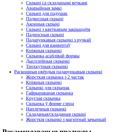
Скрыні са складанымі вечкамі
Аварыйныя замкі
Скрыні для падушак
Падвесныя скрыні
Аконныя скрыні
Скрыні з кветкавым закрыццём
Падносныя скрыні
Падарункавыя скрынкі з ручкай
Скрыні для канвертаў
Кніжныя скрынкі
Скрынка асаблівай формы
Дысплейныя скрынкі
Трохкутныя скрынкі
Раскошныя цвёрдыя падарункавыя скрынкі
Жорсткая скрынка з 2 частак
Кніжныя скрынкі
Скрынкі для скрынак
Гафрыраваная скрынка
Круглая скрынка
Скрынка ў форме сэрца
Наплечныя скрынкі
Складаныя/складаныя скрыні
Жорсткія скрынкі з магнітнай зачынкай
Рэкамендаваныя прадукты