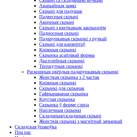
Скрыні са складанымі вечкамі
Аварыйныя замкі
Скрыні для падушак
Падвесныя скрыні
Аконныя скрыні
Скрыні з кветкавым закрыццём
Падносныя скрыні
Падарункавыя скрынкі з ручкай
Скрыні для канвертаў
Кніжныя скрынкі
Скрынка асаблівай формы
Дысплейныя скрынкі
Трохкутныя скрынкі
Раскошныя цвёрдыя падарункавыя скрынкі
Жорсткая скрынка з 2 частак
Кніжныя скрынкі
Скрынкі для скрынак
Гафрыраваная скрынка
Круглая скрынка
Скрынка ў форме сэрца
Наплечныя скрынкі
Складаныя/складаныя скрыні
Жорсткія скрынкі з магнітнай зачынкай
Складская ўпакоўка
Пра нас