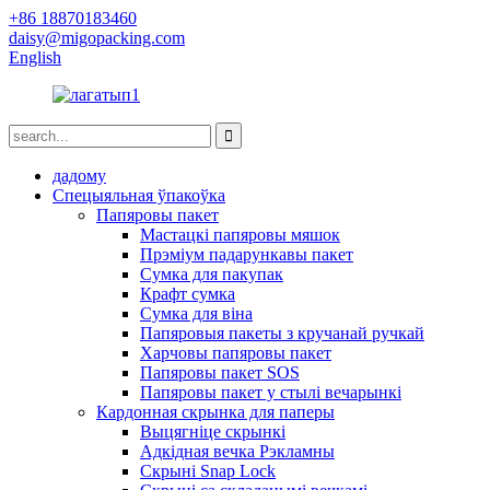
+86 18870183460
daisy@migopacking.com
English
дадому
Спецыяльная ўпакоўка
Папяровы пакет
Мастацкі папяровы мяшок
Прэміум падарункавы пакет
Сумка для пакупак
Крафт сумка
Сумка для віна
Папяровыя пакеты з кручанай ручкай
Харчовы папяровы пакет
Папяровы пакет SOS
Папяровы пакет у стылі вечарынкі
Кардонная скрынка для паперы
Выцягніце скрынкі
Адкідная вечка Рэкламны
Скрыні Snap Lock