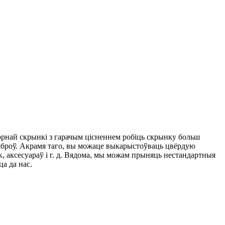
 чорнай скрынкі з гарачым цісненнем робіць скрынку больш
 сяброў. Акрамя таго, вы можаце выкарыстоўваць цвёрдую
ак, аксесуараў і г. д. Вядома, мы можам прыняць нестандартныя
ца да нас.