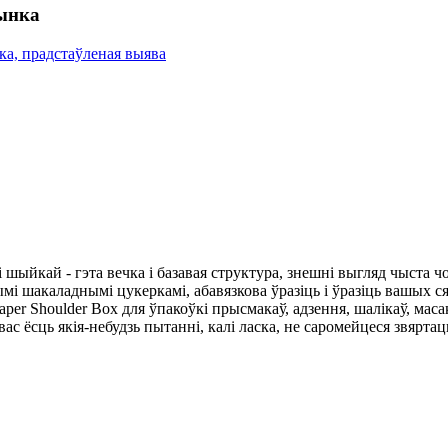
рынка
і шыйкай - гэта вечка і базавая структура, знешні выгляд чыста
ымі шакаладнымі цукеркамі, абавязкова ўразіць і ўразіць вашых
aper Shoulder Box для ўпакоўкі прысмакаў, адзення, шалікаў, мас
ас ёсць якія-небудзь пытанні, калі ласка, не саромейцеся звяртац