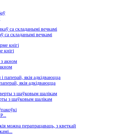
ў
ў са складанымі вечкамі
 кнігі
 акном
паперай, якія адкідваюцца
рты з шаўковым шалікам
...
амі...