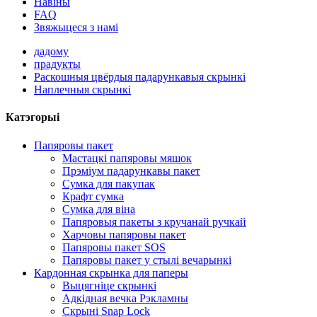
Навіны
FAQ
Звяжыцеся з намі
дадому
прадукты
Раскошныя цвёрдыя падарункавыя скрынкі
Наплечныя скрынкі
Катэгорыі
Папяровы пакет
Мастацкі папяровы мяшок
Прэміум падарункавы пакет
Сумка для пакупак
Крафт сумка
Сумка для віна
Папяровыя пакеты з кручанай ручкай
Харчовы папяровы пакет
Папяровы пакет SOS
Папяровы пакет у стылі вечарынкі
Кардонная скрынка для паперы
Выцягніце скрынкі
Адкідная вечка Рэкламны
Скрыні Snap Lock