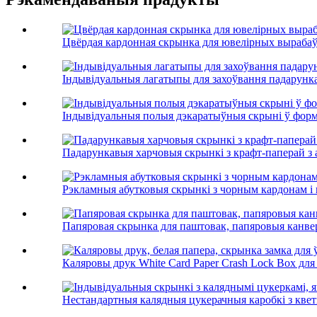
Цвёрдая кардонная скрынка для ювелірных выраба
Індывідуальныя лагатыпы для захоўвання падарунка
Індывідуальныя полыя дэкаратыўныя скрыні ў форме
Падарункавыя харчовыя скрынкі з крафт-паперай з
Рэкламныя абутковыя скрынкі з чорным кардонам і 
Папяровая скрынка для паштовак, папяровыя канве
Каляровы друк White Card Paper Crash Lock Box для P
Нестандартныя калядныя цукерачныя каробкі з кветк