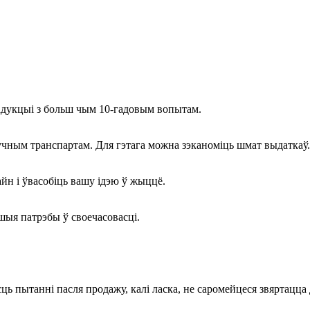
адукцыі з больш чым 10-гадовым вопытам.
зручным транспартам. Для гэтага можна зэканоміць шмат выдаткаў.
йн і ўвасобіць вашу ідэю ў жыццё.
шыя патрэбы ў своечасовасці.
ёсць пытанні пасля продажу, калі ласка, не саромейцеся звяртацца 