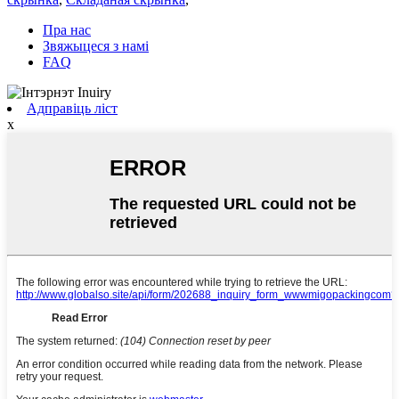
Пра нас
Звяжыцеся з намі
FAQ
Адправіць ліст
x