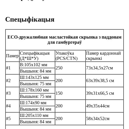
Спецыфікацыя
ECO-дружалюбная масластойкая скрынка з паддонам
для гамбургераў
Спецыфікацыя
Упакоўка
Памер кардоннай
Памер
(Д*Ш*У)
(PCS/CTN)
скрынкі
B:105x102 мм
#1
250
73x34,5x27см
Вышыня: 84 мм
Ш:143х125 мм
#2
200
63x39x38,5 см
Вышыня: 75 мм
Ш:178х160 мм
#3
150
39x31x66,5 см
Вышыня: 75 мм
Ш:174х90 мм
#4
200
49x35x44см
Вышыня: 84 мм
Ш:205х110 мм
#5
200
58x34x52см
Вышыня: 84 мм