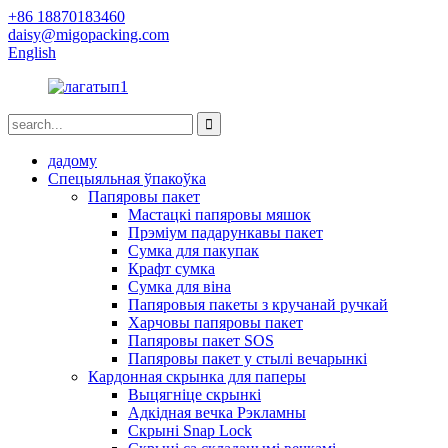
+86 18870183460
daisy@migopacking.com
English
дадому
Спецыяльная ўпакоўка
Папяровы пакет
Мастацкі папяровы мяшок
Прэміум падарункавы пакет
Сумка для пакупак
Крафт сумка
Сумка для віна
Папяровыя пакеты з кручанай ручкай
Харчовы папяровы пакет
Папяровы пакет SOS
Папяровы пакет у стылі вечарынкі
Кардонная скрынка для паперы
Выцягніце скрынкі
Адкідная вечка Рэкламны
Скрыні Snap Lock