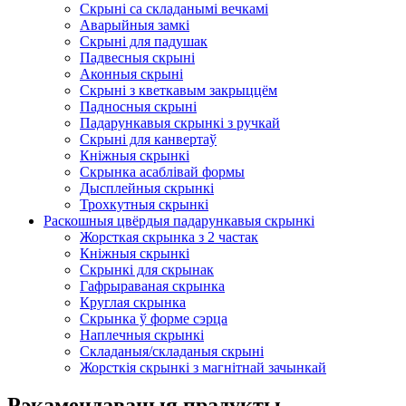
Скрыні са складанымі вечкамі
Аварыйныя замкі
Скрыні для падушак
Падвесныя скрыні
Аконныя скрыні
Скрыні з кветкавым закрыццём
Падносныя скрыні
Падарункавыя скрынкі з ручкай
Скрыні для канвертаў
Кніжныя скрынкі
Скрынка асаблівай формы
Дысплейныя скрынкі
Трохкутныя скрынкі
Раскошныя цвёрдыя падарункавыя скрынкі
Жорсткая скрынка з 2 частак
Кніжныя скрынкі
Скрынкі для скрынак
Гафрыраваная скрынка
Круглая скрынка
Скрынка ў форме сэрца
Наплечныя скрынкі
Складаныя/складаныя скрыні
Жорсткія скрынкі з магнітнай зачынкай
Рэкамендаваныя прадукты