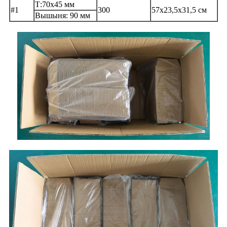
Т:70х45 мм
#1
300
57x23,5x31,5 см
Вышыня: 90 мм