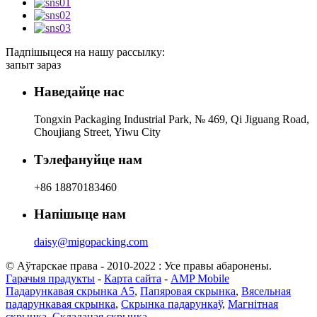
Падпішыцеся на нашу рассылку:
запыт зараз
Наведайце нас
Tongxin Packaging Industrial Park, № 469, Qi Jiguang Road,
Choujiang Street, Yiwu City
Тэлефануйце нам
+86 18870183460
Напішыце нам
daisy@migopacking.com
© Аўтарскае права - 2010-2022 : Усе правы абаронены.
Гарачыя прадукты
-
Карта сайта
-
AMP Mobile
Падарункавая скрынка А5
,
Папяровая скрынка
,
Вясельная
падарункавая скрынка
,
Скрынка падарункаў
,
Магнітная
скрынка
,
Складаная скрынка
,