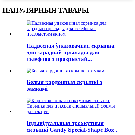
ПАПУЛЯРНЫЯ ТАВАРЫ
Падвесная ўпаковачная скрынка
для зараднай прылады для
тэлефона з празрыстай...
Белыя кардонныя скрынкі з
замкамі
Індывідуальныя трохкутныя
скрынкі Candy Special-Shape Box...