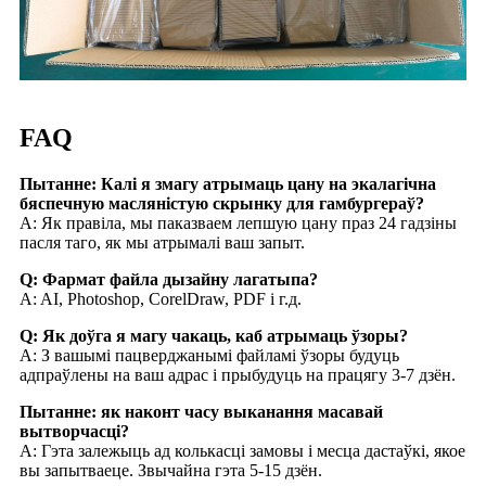
FAQ
Пытанне: Калі я змагу атрымаць цану на экалагічна
бяспечную масляністую скрынку для гамбургераў?
A: Як правіла, мы паказваем лепшую цану праз 24 гадзіны
пасля таго, як мы атрымалі ваш запыт.
Q: Фармат файла дызайну лагатыпа?
A: AI, Photoshop, CorelDraw, PDF і г.д.
Q: Як доўга я магу чакаць, каб атрымаць ўзоры?
A: З вашымі пацверджанымі файламі ўзоры будуць
адпраўлены на ваш адрас і прыбудуць на працягу 3-7 дзён.
Пытанне: як наконт часу выканання масавай
вытворчасці?
A: Гэта залежыць ад колькасці замовы і месца дастаўкі, якое
вы запытваеце. Звычайна гэта 5-15 дзён.