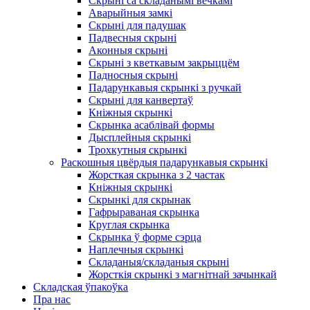
Скрыні са складанымі вечкамі
Аварыйныя замкі
Скрыні для падушак
Падвесныя скрыні
Аконныя скрыні
Скрыні з кветкавым закрыццём
Падносныя скрыні
Падарункавыя скрынкі з ручкай
Скрыні для канвертаў
Кніжныя скрынкі
Скрынка асаблівай формы
Дысплейныя скрынкі
Трохкутныя скрынкі
Раскошныя цвёрдыя падарункавыя скрынкі
Жорсткая скрынка з 2 частак
Кніжныя скрынкі
Скрынкі для скрынак
Гафрыраваная скрынка
Круглая скрынка
Скрынка ў форме сэрца
Наплечныя скрынкі
Складаныя/складаныя скрыні
Жорсткія скрынкі з магнітнай зачынкай
Складская ўпакоўка
Пра нас