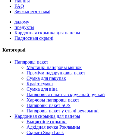
Навіны
FAQ
Звяжыцеся з намі
дадому
прадукты
Кардонная скрынка для паперы
Падносныя скрыні
Катэгорыі
Папяровы пакет
Мастацкі папяровы мяшок
Прэміум падарункавы пакет
Сумка для пакупак
Крафт сумка
Сумка для віна
Папяровыя пакеты з кручанай ручкай
Харчовы папяровы пакет
Папяровы пакет SOS
Папяровы пакет у стылі вечарынкі
Кардонная скрынка для паперы
Выцягніце скрынкі
Адкідная вечка Рэкламны
Скрыні Snap Lock