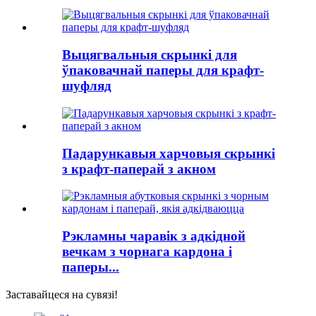
Выцягвальныя скрынкі для
ўпаковачнай паперы для крафт-
шуфляд
Падарункавыя харчовыя скрынкі
з крафт-паперай з акном
Рэкламны чаравік з адкідной
вечкам з чорнага кардона і
паперы...
Заставайцеся на сувязі!