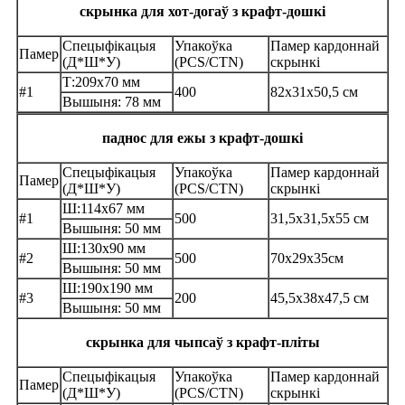
скрынка для хот-догаў з крафт-дошкі
Спецыфікацыя
Упакоўка
Памер кардоннай
Памер
(Д*Ш*У)
(PCS/CTN)
скрынкі
Т:209х70 мм
#1
400
82x31x50,5 см
Вышыня: 78 мм
паднос для ежы з крафт-дошкі
Спецыфікацыя
Упакоўка
Памер кардоннай
Памер
(Д*Ш*У)
(PCS/CTN)
скрынкі
Ш:114х67 мм
#1
500
31,5x31,5x55 см
Вышыня: 50 мм
Ш:130х90 мм
#2
500
70x29x35см
Вышыня: 50 мм
Ш:190х190 мм
#3
200
45,5x38x47,5 см
Вышыня: 50 мм
скрынка для чыпсаў з крафт-пліты
Спецыфікацыя
Упакоўка
Памер кардоннай
Памер
(Д*Ш*У)
(PCS/CTN)
скрынкі