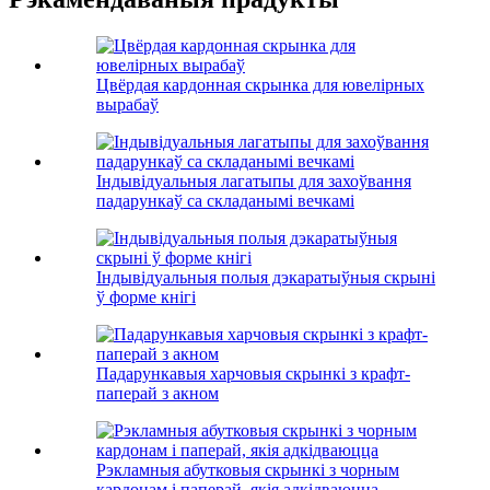
Цвёрдая кардонная скрынка для ювелірных
вырабаў
Індывідуальныя лагатыпы для захоўвання
падарункаў са складанымі вечкамі
Індывідуальныя полыя дэкаратыўныя скрыні
ў форме кнігі
Падарункавыя харчовыя скрынкі з крафт-
паперай з акном
Рэкламныя абутковыя скрынкі з чорным
кардонам і паперай, якія адкідваюцца