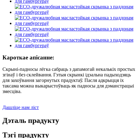
Кароткае апісанне:
Скрыні-падносы лёгка сабраць з дапамогай некалькіх простых
згінаў і без склейвання. Гэтыя скрынкі ідэальна падыходзяць
для захоўвання загорнутых прадуктаў. Пасля адкрыцця іх
таксама можна выкарыстоўваць як падносы для дэманстрацыі
змесціва.
Дашліце нам ліст
Дэталь прадукту
Тэгі прадукту