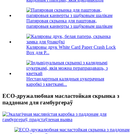
Папяровая скрынка для паштовак,
папяровыя канверты з шаўковым шалікам
Каляровы друк White Card Paper Crash Lock
Box для P...
Нестандартныя калядныя цукерачныя
каробкі з кветкамі...
ECO-дружалюбная масластойкая скрынка з
паддонам для гамбургераў