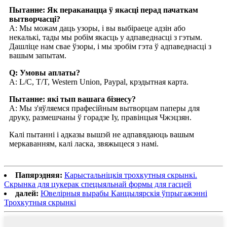
Пытанне: Як пераканацца ў якасці перад пачаткам
вытворчасці?
A: Мы можам даць узоры, і вы выбіраеце адзін або
некалькі, тады мы робім якасць у адпаведнасці з гэтым.
Дашліце нам свае ўзоры, і мы зробім гэта ў адпаведнасці з
вашым запытам.
Q: Умовы аплаты?
A: L/C, T/T, Western Union, Paypal, крэдытная карта.
Пытанне: які тып вашага бізнесу?
A: Мы з'яўляемся прафесійным вытворцам паперы для
друку, размешчаны ў горадзе Іу, правінцыя Чжэцзян.
Калі пытанні і адказы вышэй не адпавядаюць вашым
меркаванням, калі ласка, звяжыцеся з намі.
Папярэдняя:
Карыстальніцкія трохкутныя скрынкі.
Скрынка для цукерак спецыяльнай формы для гасцей
далей:
Ювелірныя вырабы Канцылярскія ўпрыгажэнні
Трохкутныя скрынкі