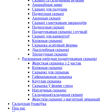
Скрыні са складанымі вечкамі
Аварыйныя замкі
Скрыні для падушак
Падвесныя скрыні
Аконныя скрыні
Скрыні з кветкавым закрыццём
Падносныя скрыні
Падарункавыя скрынкі з ручкай
Скрыні для канвертаў
Кніжныя скрынкі
Скрынка асаблівай формы
Дысплейныя скрынкі
Трохкутныя скрынкі
Раскошныя цвёрдыя падарункавыя скрынкі
Жорсткая скрынка з 2 частак
Кніжныя скрынкі
Скрынкі для скрынак
Гафрыраваная скрынка
Круглая скрынка
Скрынка ў форме сэрца
Наплечныя скрынкі
Складаныя/складаныя скрыні
Жорсткія скрынкі з магнітнай зачынкай
Складская ўпакоўка
Пра нас