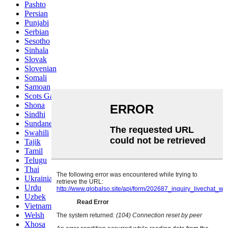
Pashto
Persian
Punjabi
Serbian
Sesotho
Sinhala
Slovak
Slovenian
Somali
Samoan
Scots Gaelic
Shona
Sindhi
Sundanese
Swahili
Tajik
Tamil
Telugu
Thai
Ukrainian
Urdu
Uzbek
Vietnamese
Welsh
Xhosa