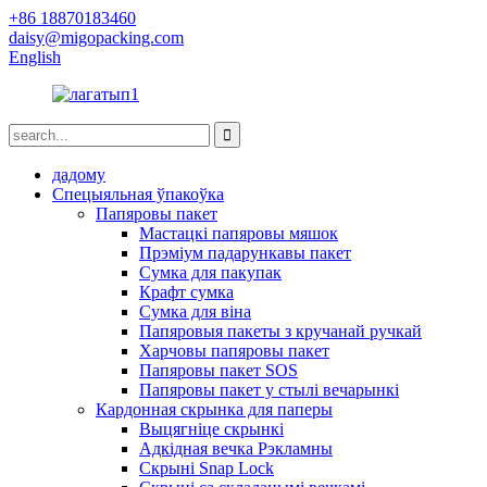
+86 18870183460
daisy@migopacking.com
English
дадому
Спецыяльная ўпакоўка
Папяровы пакет
Мастацкі папяровы мяшок
Прэміум падарункавы пакет
Сумка для пакупак
Крафт сумка
Сумка для віна
Папяровыя пакеты з кручанай ручкай
Харчовы папяровы пакет
Папяровы пакет SOS
Папяровы пакет у стылі вечарынкі
Кардонная скрынка для паперы
Выцягніце скрынкі
Адкідная вечка Рэкламны
Скрыні Snap Lock