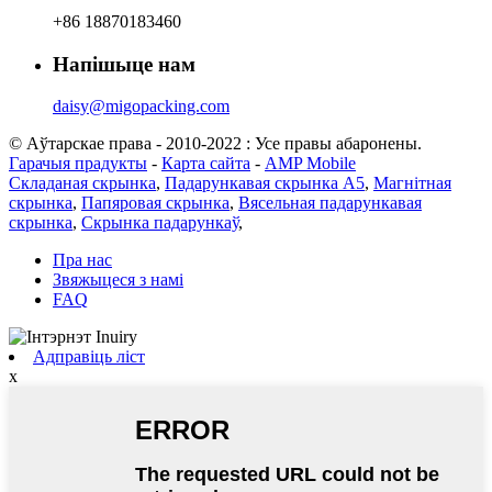
+86 18870183460
Напішыце нам
daisy@migopacking.com
© Аўтарскае права - 2010-2022 : Усе правы абаронены.
Гарачыя прадукты
-
Карта сайта
-
AMP Mobile
Складаная скрынка
,
Падарункавая скрынка А5
,
Магнітная
скрынка
,
Папяровая скрынка
,
Вясельная падарункавая
скрынка
,
Скрынка падарункаў
,
Пра нас
Звяжыцеся з намі
FAQ
Адправіць ліст
x