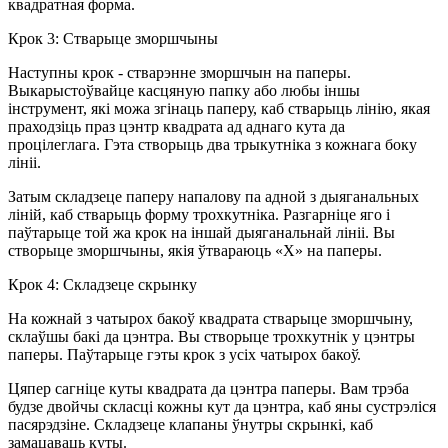
квадратная форма.
Крок 3: Стварыце зморшчыны
Наступны крок - стварэнне зморшчын на паперы.
Выкарыстоўвайце касцяную папку або любы іншы
інструмент, які можа згінаць паперу, каб стварыць лінію, якая
праходзіць праз цэнтр квадрата ад аднаго кута да
процілеглага. Гэта створыць два трыкутніка з кожнага боку
лініі.
Затым складзеце паперу напалову па адной з дыяганальных
ліній, каб стварыць форму трохкутніка. Разгарніце яго і
паўтарыце той жа крок на іншай дыяганальнай лініі. Вы
створыце зморшчыны, якія ўтвараюць «X» на паперы.
Крок 4: Складзеце скрынку
На кожнай з чатырох бакоў квадрата стварыце зморшчыну,
склаўшы бакі да цэнтра. Вы створыце трохкутнік у цэнтры
паперы. Паўтарыце гэты крок з усіх чатырох бакоў.
Цяпер сагніце куты квадрата да цэнтра паперы. Вам трэба
будзе двойчы скласці кожны кут да цэнтра, каб яны сустрэліся
пасярэдзіне. Складзеце клапаны ўнутры скрынкі, каб
замацаваць куты.