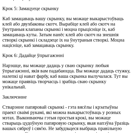
Крок 5: Замацуеце скрынку
Каб замацаваць вашу скрынку, вы можаце выкарыстоўваць
клей або двухбаковы скотч. Вырабіце клей або скотч на
ўнутраныя клапаны скрынкі і моцна прыцісніце іх, каб
замацаваць куты. Затым нанёс клей або скотч на знешнія
створкі скрынкі і складзеце іх на ўнутраныя створкі. Моцна
націсніце, каб замацаваць скрынку.
Крок 6: Дадайце ўпрыгажэнні
Нарэшце, вы можаце дадаць у сваю скрынку любыя
ўпрыгажэнні, якія вам падабаюцца. Вы можаце дадаць стужку,
налепкі ці нават фарбу, каб ваша скрынка вылучалася. Тут вы
можаце праявіць творчасць і зрабіць сваю скрынку
унікальнай.
Заключэнне
Стварэнне папяровай скрынкі - гэта вясёлы і крэатыўны
праект сваімі рукамі, які можна выкарыстоўваць у розных
мэтах. Выконваючы гэтыя простыя крокі, вы можаце
стварыць цудоўную папяровую скрынку, якая напэўна ўразіць
вашых сяброў і сям'ю. Не забудзьцеся выбраць правільную