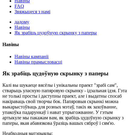
Навіны
FAQ
Звяжыцеся з намі
дадому
Навіны
Як зрабіць цудоўную скрынку з паперы
Навіны
Навіны кампаніі
Навіны прамысловасці
Як зрабіць цудоўную скрынку з паперы
Калі вы шукаеце вясёлы і унікальны праект "зрабі сам",
стварыць уласную папяровую скрынку - ідэальная ідэя. Гэта
не толькі просты і даступны праект, але і выдатны спосаб
накіраваць свой творчы бок. Папяровыя скрынкі можна
выкарыстоўваць для розных мэтаў, такіх як захоўванне,
упакоўка падарункаў і нават упрыгожванне. У гэтым
артыкуле мы пакажам вам, як зрабіць цудоўную скрынку з
паперы, якая абавязкова ўразіць вашых сяброў і сям'ю.
Неабходныя матэрыялы: