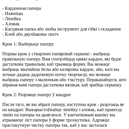
- Кардонная папера
- Нажніцы
- Лінейка
- Аловак
- Касцяная папка або любы інструмент для гібкі і складання
- Клей або двухбаковы скотч
Крок 1: Выберыце паперу
Першы крок у стварэнні папяровай скрынкі - выбраць
правільную паперу. Вам спатрэбіцца цяжкі кардон, які будзе
дастаткова трывалым, каб трымаць форму. Вы можаце
выбраць звычайны белы або каляровы кардон, або, калі вы
хочаце дадаць дадатковую нотку творчасці, вы можаце
выбраць паперу з малюнкам або тэкстуру. Пераканайцеся, што
абраная вамі папера дастаткова вялікая, каб зрабіць скрынку.
Крок 2: Разрэжце паперу ў квадрат
Пасля таго, як вы абралі паперу, наступны крок - разрэзаць яе
на квадрат. Выкарыстоўвайце лінейку і аловак, каб правесці
лінію па паперы па дыяганалі. У канчатковым выніку вы
атрымаеце ліст паперы ў форме трохкутніка. Адрэжце
прастакутную частку паперы так, каб у вас засталася