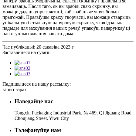
паперу, зрабіць зморшчыны, скласці скрынку і правільна яе
замацаваць. Пасля таго, як вы зрабілі сваю скрынку, вы
можаце дадаць упрыгажэнні, каб зрабіць яе яшчэ больш
прыгожай. Праявіўшы крыху творчасці, вы можаце стварыць
унікальную і стыльную папяровую скрынку, якая ідэальна
падыдзе для захоўвання вашых рэчаў, упакоўкі падарункаў ці
нават упрыгожвання вашага дома.
Час публікацыі: 20 сакавіка 2023 г
Заставайцеся на сувязі!
Падпішыцеся на нашу рассылку:
запыт зараз
Наведайце нас
Tongxin Packaging Industrial Park, № 469, Qi Jiguang Road,
Choujiang Street, Yiwu City
Тэлефануйце нам