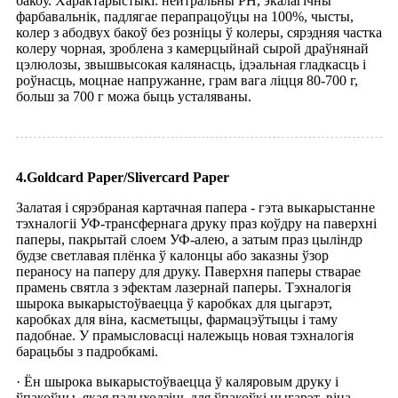
бакоў. Характарыстыкі: нейтральны PH, экалагічны
фарбавальнік, падлягае перапрацоўцы на 100%, чысты,
колер з абодвух бакоў без розніцы ў колеры, сярэдняя частка
колеру чорная, зроблена з камерцыйнай сырой драўнянай
цэлюлозы, звышвысокая калянасць, ідэальная гладкасць і
роўнасць, моцнае напружанне, грам вага ліцця 80-700 г,
больш за 700 г можа быць усталяваны.
4.Goldcard Paper/Slivercard Paper
Залатая і сярэбраная картачная папера - гэта выкарыстанне
тэхналогіі УФ-трансфернага друку праз коўдру на паверхні
паперы, пакрытай слоем УФ-алею, а затым праз цыліндр
будзе светлавая плёнка ў калонцы або заказны ўзор
пераносу на паперу для друку. Паверхня паперы стварае
прамень святла з эфектам лазернай паперы. Тэхналогія
шырока выкарыстоўваецца ў каробках для цыгарэт,
каробках для віна, касметыцы, фармацэўтыцы і таму
падобнае. У прамысловасці належыць новая тэхналогія
барацьбы з падробкамі.
· Ён шырока выкарыстоўваецца ў каляровым друку і
ўпакоўцы, якая падыходзіць для ўпакоўкі цыгарэт, віна,