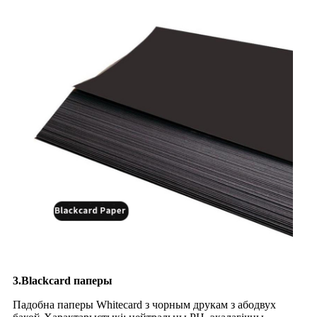
3.Blackcard паперы
Падобна паперы Whitecard з чорным друкам з абодвух