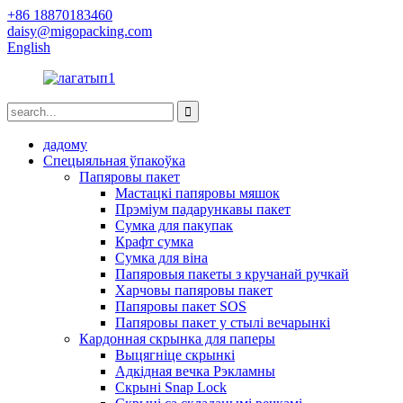
+86 18870183460
daisy@migopacking.com
English
дадому
Спецыяльная ўпакоўка
Папяровы пакет
Мастацкі папяровы мяшок
Прэміум падарункавы пакет
Сумка для пакупак
Крафт сумка
Сумка для віна
Папяровыя пакеты з кручанай ручкай
Харчовы папяровы пакет
Папяровы пакет SOS
Папяровы пакет у стылі вечарынкі
Кардонная скрынка для паперы
Выцягніце скрынкі
Адкідная вечка Рэкламны
Скрыні Snap Lock