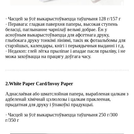
· Часцей за ўсё выкарыстоўваецца таўшчыня 128 г/157 г
· Перавага: гладкая паверхня паперы, высокая ступень
беласці, паглынанне чарнілаў вельмі добрае. Ён у
асноўным выкарыстоўваецца для афсетнага друку,
глыбокага друку тонкімі лініямі, такіх як фотаальбомы для
старэйшых, календары, кнігі і перыядычныя выданні і г.д.
· Недахоп: глей лёгка прыліпае і ападае пасля прыліву, і не
можа захоўвацца на працягу доўгага часу.
2.White Paper Card/Invoy Paper
Аднаслаёвая або шматслойная папера, вырабленая цалкам з
адбеленай хімічнай цэлюлозы і цалкам праклееная,
прыдатная для друку і ўпакоўкі прадукцыі.
· Часцей за ўсё выкарыстоўваецца таўшчыня 250 г/300
г/350 г