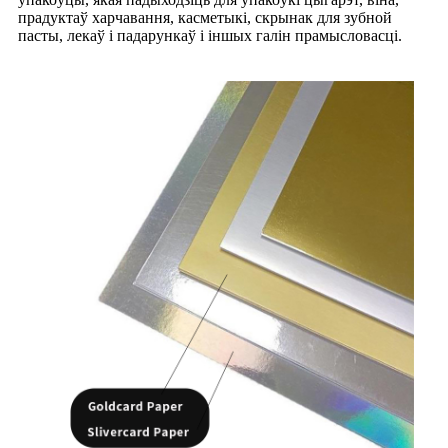
прадуктаў харчавання, касметыкі, скрынак для зубной
пасты, лекаў і падарункаў і іншых галін прамысловасці.