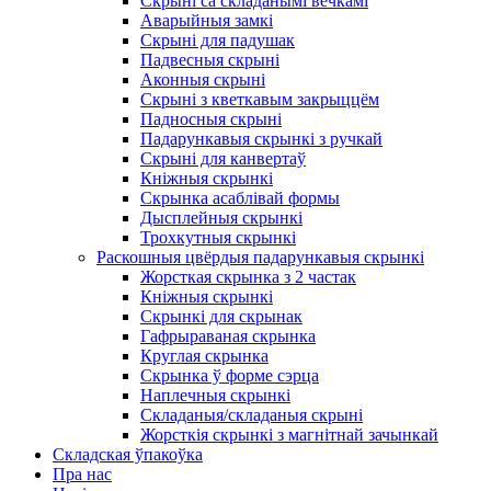
Скрыні са складанымі вечкамі
Аварыйныя замкі
Скрыні для падушак
Падвесныя скрыні
Аконныя скрыні
Скрыні з кветкавым закрыццём
Падносныя скрыні
Падарункавыя скрынкі з ручкай
Скрыні для канвертаў
Кніжныя скрынкі
Скрынка асаблівай формы
Дысплейныя скрынкі
Трохкутныя скрынкі
Раскошныя цвёрдыя падарункавыя скрынкі
Жорсткая скрынка з 2 частак
Кніжныя скрынкі
Скрынкі для скрынак
Гафрыраваная скрынка
Круглая скрынка
Скрынка ў форме сэрца
Наплечныя скрынкі
Складаныя/складаныя скрыні
Жорсткія скрынкі з магнітнай зачынкай
Складская ўпакоўка
Пра нас