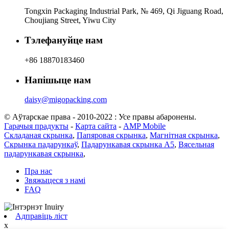
Tongxin Packaging Industrial Park, № 469, Qi Jiguang Road,
Choujiang Street, Yiwu City
Тэлефануйце нам
+86 18870183460
Напішыце нам
daisy@migopacking.com
© Аўтарскае права - 2010-2022 : Усе правы абаронены.
Гарачыя прадукты
-
Карта сайта
-
AMP Mobile
Складаная скрынка
,
Папяровая скрынка
,
Магнітная скрынка
,
Скрынка падарункаў
,
Падарункавая скрынка А5
,
Вясельная
падарункавая скрынка
,
Пра нас
Звяжыцеся з намі
FAQ
Адправіць ліст
x