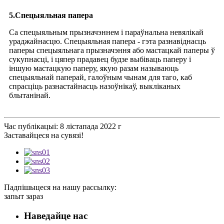
5.Спецыяльная папера
Са спецыяльным прызначэннем і параўнальна невялікай
ураджайнасцю. Спецыяльная папера - гэта разнавіднасць
паперы спецыяльнага прызначэння або мастацкай паперы ў
сукупнасці, і цяпер прадавец будзе выбіваць паперу і
іншую мастацкую паперу, якую разам называюць
спецыяльнай паперай, галоўным чынам для таго, каб
спрасціць разнастайнасць назоўнікаў, выкліканых
блытанінай.
Час публікацыі: 8 лістапада 2022 г
Заставайцеся на сувязі!
Падпішыцеся на нашу рассылку:
запыт зараз
Наведайце нас