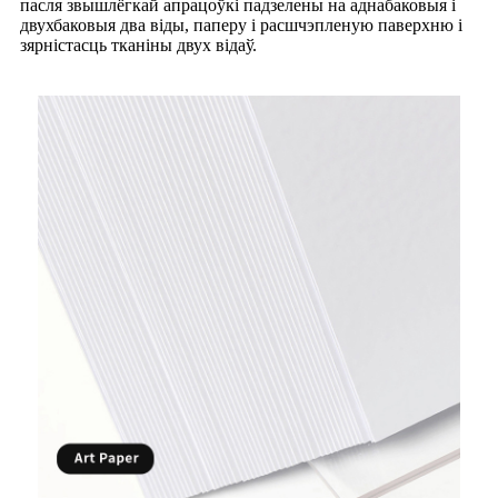
пасля звышлёгкай апрацоўкі падзелены на аднабаковыя і
двухбаковыя два віды, паперу і расшчэпленую паверхню і
зярністасць тканіны двух відаў.