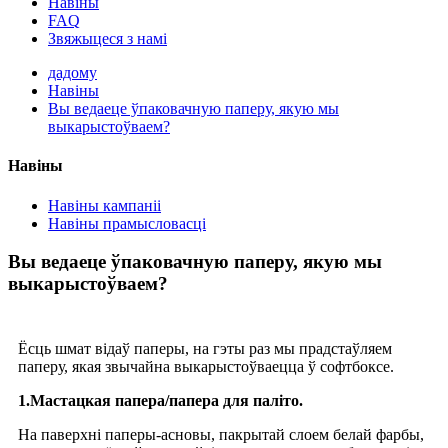
Навіны
FAQ
Звяжыцеся з намі
дадому
Навіны
Вы ведаеце ўпаковачную паперу, якую мы
выкарыстоўваем?
Навіны
Навіны кампаніі
Навіны прамысловасці
Вы ведаеце ўпаковачную паперу, якую мы
выкарыстоўваем?
Ёсць шмат відаў паперы, на гэты раз мы прадстаўляем
паперу, якая звычайна выкарыстоўваецца ў софтбоксе.
1.Мастацкая папера/папера для паліто.
На паверхні паперы-асновы, пакрытай слоем белай фарбы,