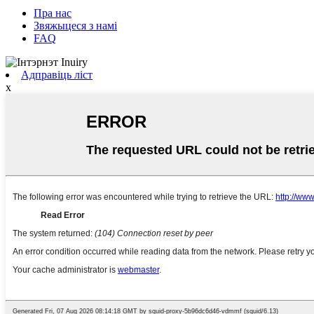
Пра нас
Звяжыцеся з намі
FAQ
Адправіць ліст
x