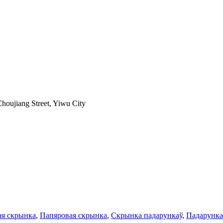
houjiang Street, Yiwu City
ая скрынка
,
Папяровая скрынка
,
Скрынка падарункаў
,
Падарунка