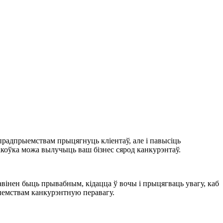
прадпрыемствам прыцягнуць кліентаў, але і павысіць
акоўка можа вылучыць ваш бізнес сярод канкурэнтаў.
павінен быць прывабным, кідацца ў вочы і прыцягваць увагу, каб
ыемствам канкурэнтную перавагу.