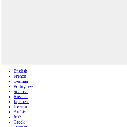
English
French
German
Portuguese
Spanish
Russian
Japanese
Korean
Arabic
Irish
Greek