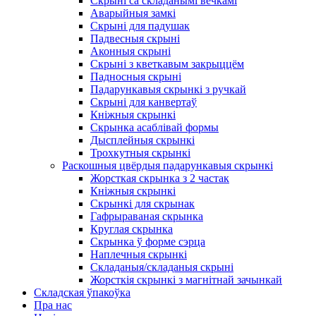
Скрыні са складанымі вечкамі
Аварыйныя замкі
Скрыні для падушак
Падвесныя скрыні
Аконныя скрыні
Скрыні з кветкавым закрыццём
Падносныя скрыні
Падарункавыя скрынкі з ручкай
Скрыні для канвертаў
Кніжныя скрынкі
Скрынка асаблівай формы
Дысплейныя скрынкі
Трохкутныя скрынкі
Раскошныя цвёрдыя падарункавыя скрынкі
Жорсткая скрынка з 2 частак
Кніжныя скрынкі
Скрынкі для скрынак
Гафрыраваная скрынка
Круглая скрынка
Скрынка ў форме сэрца
Наплечныя скрынкі
Складаныя/складаныя скрыні
Жорсткія скрынкі з магнітнай зачынкай
Складская ўпакоўка
Пра нас