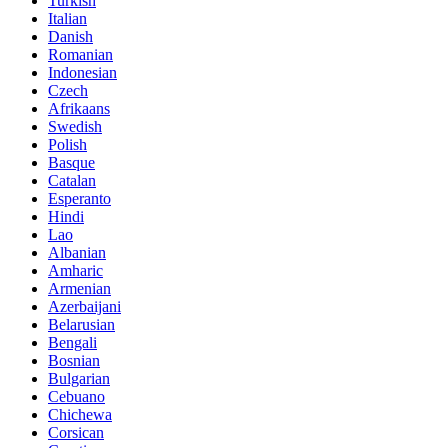
Turkish
Italian
Danish
Romanian
Indonesian
Czech
Afrikaans
Swedish
Polish
Basque
Catalan
Esperanto
Hindi
Lao
Albanian
Amharic
Armenian
Azerbaijani
Belarusian
Bengali
Bosnian
Bulgarian
Cebuano
Chichewa
Corsican