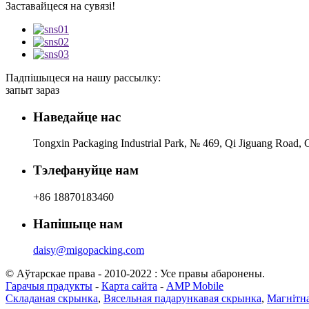
Заставайцеся на сувязі!
Падпішыцеся на нашу рассылку:
запыт зараз
Наведайце нас
Tongxin Packaging Industrial Park, № 469, Qi Jiguang Road, C
Тэлефануйце нам
+86 18870183460
Напішыце нам
daisy@migopacking.com
© Аўтарскае права - 2010-2022 : Усе правы абаронены.
Гарачыя прадукты
-
Карта сайта
-
AMP Mobile
Складаная скрынка
,
Вясельная падарункавая скрынка
,
Магнітн