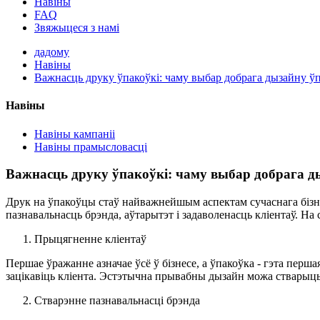
Навіны
FAQ
Звяжыцеся з намі
дадому
Навіны
Важнасць друку ўпакоўкі: чаму выбар добрага дызайну ў
Навіны
Навіны кампаніі
Навіны прамысловасці
Важнасць друку ўпакоўкі: чаму выбар добрага д
Друк на ўпакоўцы стаў найважнейшым аспектам сучаснага бізне
пазнавальнасць брэнда, аўтарытэт і задаволенасць кліентаў. 
Прыцягненне кліентаў
Першае ўражанне азначае ўсё ў бізнесе, а ўпакоўка - гэта перш
зацікавіць кліента. Эстэтычна прывабны дызайн можа стварыц
Стварэнне пазнавальнасці брэнда