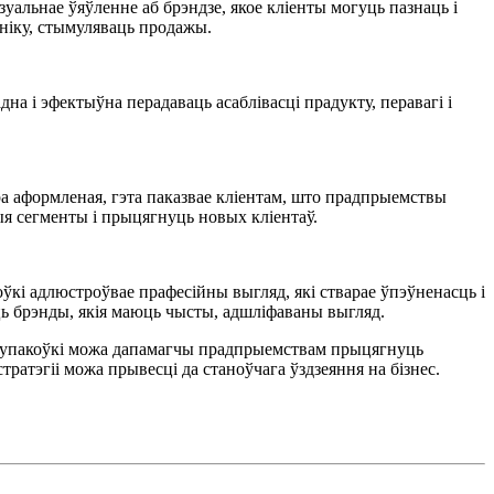
уальнае ўяўленне аб брэндзе, якое кліенты могуць пазнаць і
ыніку, стымуляваць продажы.
а і эфектыўна перадаваць асаблівасці прадукту, перавагі і
ра аформленая, гэта паказвае кліентам, што прадпрыемствы
я сегменты і прыцягнуць новых кліентаў.
ўкі адлюстроўвае прафесійны выгляд, які стварае ўпэўненасць і
ць брэнды, якія маюць чысты, адшліфаваны выгляд.
йн упакоўкі можа дапамагчы прадпрыемствам прыцягнуць
тратэгіі можа прывесці да станоўчага ўздзеяння на бізнес.