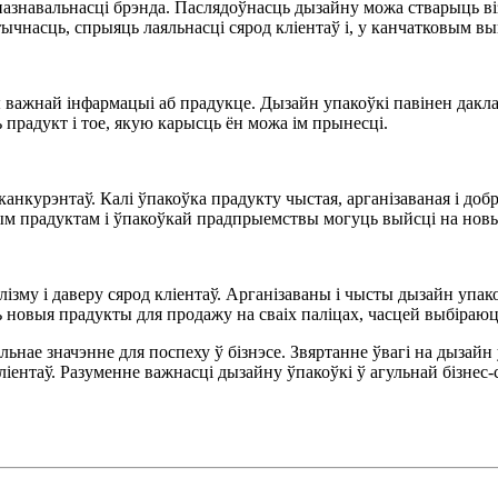
пазнавальнасці брэнда. Паслядоўнасць дызайну можа стварыць віз
ычнасць, спрыяць лаяльнасці сярод кліентаў і, у канчатковым в
ажнай інфармацыі аб прадукце. Дызайн упакоўкі павінен дакладн
 прадукт і тое, якую карысць ён можа ім прынесці.
нкурэнтаў. Калі ўпакоўка прадукту чыстая, арганізаваная і доб
ым прадуктам і ўпакоўкай прадпрыемствы могуць выйсці на новы
зму і даверу сярод кліентаў. Арганізаваны і чысты дызайн упако
ь новыя прадукты для продажу на сваіх паліцах, часцей выбіраю
льнае значэнне для поспеху ў бізнэсе. Звяртанне ўвагі на дыза
іентаў. Разуменне важнасці дызайну ўпакоўкі ў агульнай бізнес-с