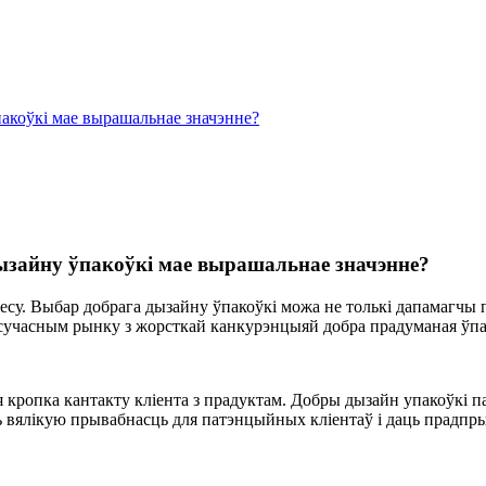
пакоўкі мае вырашальнае значэнне?
ызайну ўпакоўкі мае вырашальнае значэнне?
су. Выбар добрага дызайну ўпакоўкі можа не толькі дапамагчы 
На сучасным рынку з жорсткай канкурэнцыяй добра прадуманая ўп
ая кропка кантакту кліента з прадуктам. Добры дызайн упакоўкі 
ь вялікую прывабнасць для патэнцыйных кліентаў і даць прадпр