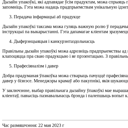
Дызайн упакоўкі, які адпавядае ўсім прадуктам, можа спрыяць 
запомніць. Гэта можа надаць прадпрыемствам унікальную ідэнт
Перадача інфармацыі аб прадукце
Дызайн упакоўкі таксама можа гуляць важную ролю ў перадачы в
інструкцыі па выкарыстанні. Гэта дапамагае кліентам зразумець
Дыферэнцыяцыя і канкурэнтаздольнасць
Правільны дызайн упакоўкі можа адрозніць прадпрыемствы ад ка
клапоцяцца пра сваю прадукцыю і яе прэзентацыю. З правільн
Прафесіяналізм і давер
Добра прадуманая ўпакоўка можа стварыць пачуццё прафесіяналі
давер у бізнэсе. Менеджэры крамаў або пакупнікі, якія шукаюц
У заключэнне, выбар правільнага дызайну ўпакоўкі мае выраша
кліентаў, павысіць пазнавальнасць брэнда і палепшыць вопыт кл
Час размяшчэння: 22 мая 2023 г