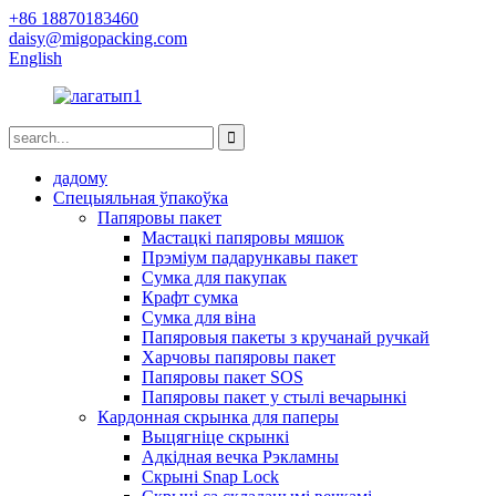
+86 18870183460
daisy@migopacking.com
English
дадому
Спецыяльная ўпакоўка
Папяровы пакет
Мастацкі папяровы мяшок
Прэміум падарункавы пакет
Сумка для пакупак
Крафт сумка
Сумка для віна
Папяровыя пакеты з кручанай ручкай
Харчовы папяровы пакет
Папяровы пакет SOS
Папяровы пакет у стылі вечарынкі
Кардонная скрынка для паперы
Выцягніце скрынкі
Адкідная вечка Рэкламны
Скрыні Snap Lock